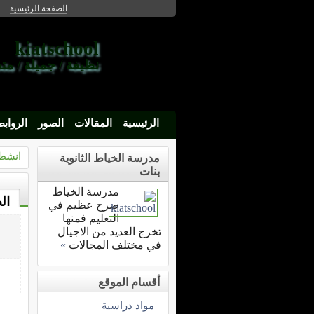
الصفحة الرئيسية
kiatschool
نظيفة / جميلة / م
الرئيسية
المقالات
الصور
الرواب
انشط
مدرسة الخياط الثانوية
بنات
مدرسة الخياط
ال
صرح عظيم في
التعليم فمنها
تخرج العديد من الاجيال
في مختلف المجالات
»
أقسام الموقع
مواد دراسية