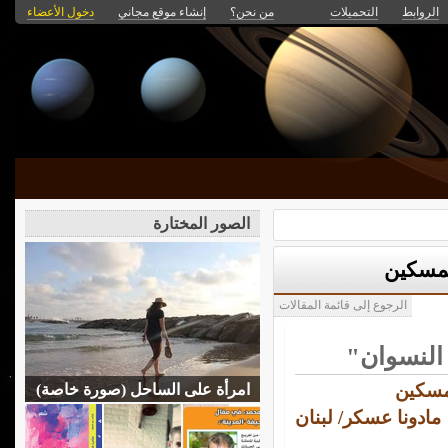
الروابط
التحميلات
من نحن؟
إنشاء موقع مجاني
دخول الأعضاء
الصور المختارة
لمسكين
الرجوع إلى قائمة المقالات
النسوان"
لمسكين
امرأة على الساحل (صورة خاصة)
مادونا عسكر/ لبنان