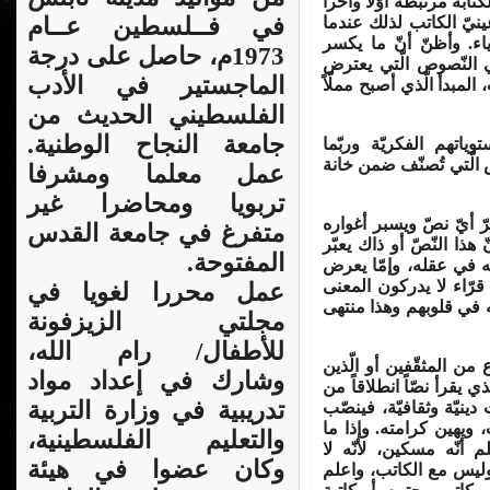
ابة مرتبطة أوّلاً وآخراً
عينيّ الكاتب لذلك عندما
في فــلسطين عــام
اء. وأظنّ أنّ ما يكسر
1973م، حاصل على درجة
 النّصوص الّتي يعترض
الماجستير في الأدب
المبدأ الّذي أصبح مملّاً
الفلسطيني الحديث من
جامعة النجاح الوطنية.
توياتهم الفكريّة وربّما
وص الّتي تُصنّف ضمن خانة
عمل معلما ومشرفا
تربويا ومحاضرا غير
حرّ أيّ نصّ ويسبر أغواره
متفرغ في جامعة القدس
 هذا النّصّ أو ذاك يعبّر
المفتوحة.
ه في عقله، وإمّا يعرض
ّة قرّاء لا يدركون المعنى
عمل محررا لغويا في
ه في قلوبهم وهذا منتهى
مجلتي الزيزفونة
للأطفال/ رام الله،
 من المثقّفين أو الّذين
وشارك في إعداد مواد
ي يقرأ نصّاً انطلاقاً من
تدريبية في وزارة التربية
دينيّة وثقافيّة، فينصّب
، ويهين كرامته. وإذا ما
والتعليم الفلسطينية،
م أنّه مسكين، لأنّه لا
وكان عضوا في هيئة
 وليس مع الكاتب، واعلم