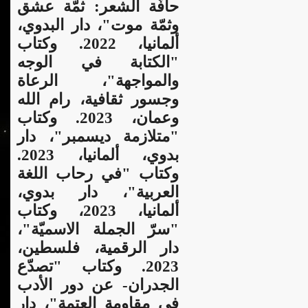
حافّة الشعر: ثمّة عشق
وثمّة موت"، دار البدوي،
ألمانيا، 2022. وكتاب
"الكتابة في الوجه
والمواجهة"، الرعاة
وجسور ثقافية، رام الله
وعمان، 2023. و
كتاب
"متلازمة ديسمبر"، دار
بدوي، ألمانيا، 2023.
وكتاب "في رحاب اللغة
العربية"، دار بدوي،
ألمانيا، 2023، وكتاب
"سرّ الجملة الاسميّة"،
دار الرقمية، فلسطين،
2023. وكتاب "تصدّع
الجدران- عن دور الأدب
في مقاومة العتمة"، دار