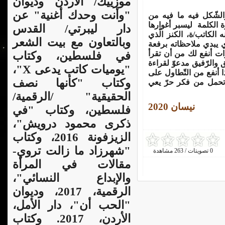
موزييك/ الأردن وديوان
"وأنت وحدك أغنية" عن
لشّكل فيه ما فيه من
رة الكلمة ليسبر أغوارها
دار ليبرتي/ القدس
 الكاتب/ة، الكنز الّذي
وبالتعاون مع بيت الشعر
ذي يبدي ملاحظاته برفعة
رّات أنفع لك من أن تقرأ
في فلسطين، وكتاب
 والرّفيق مدعوّ لقراءة
"يوميات كاتب يدعى X"،
ذا أنفع من التّطاول على
وكتاب "كأنها نصف
تحمل من فكر حرّ يعي
الحقيقية" /الرقمية/
نيسان 2020
فلسطين، وكتاب "في
ذكرى محمود درويش"،
الزيزفونة 2016، وكتاب
"شهرزاد ما زالت تروي-
0 تصويتات / 263 مشاهدة
مقالات في المرأة
والإبداع النسائي"،
الرقمية، 2017، وديوان
"الحب أن"، دار الأمل،
الأردن، 2017. وكتاب