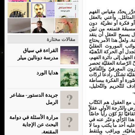
حرَّر يحدّد مقياس الفهم
لمتأمّل. وأعني بالعقل
أو فكرة أو نظريّة دون
مسبقة فتمنعه من تبيّن
قبول يسمح للعقل أن ينقد
مقالات مختارة
. ولعلّ هذا الأمر يحتاج
ائب الموروث العقليّ
القراءة في سياق
ل أي الحركة الذّهنيّة
 الجهل إلى دائرة الفهم،
مدرسة دونالين ميلر
ّ الرّصانة العقليّة تحصر
ن المعرفيّ والثّقافيّ
هدايا الورد
ليّة تشكّل رادعاً لردّات
لصّورة أو الفكرة ببساطة
ف للتّحريم والتّحليل،
.
جريدة الدستور- مشاعر
الرمل
مع العقول هم الكتّاب
ض بالدّرجة الأولى عقلاً
ّاً ثمّ كوّن رأياً خاصّاً
مرارة الأسئلة في دوامة
 هذا الرّأي وعبّر عنه في
البحث عن الإجابة
عليه أحد ما يكتب وما لا
افيّة، ويراقب ويلتقط
المقنعة.