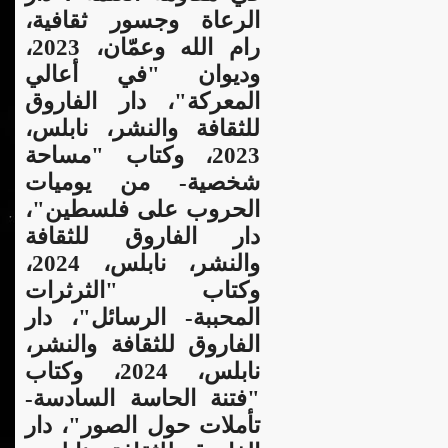
الرعاة وجسور ثقافية،
رام الله وعمّان، 2023،
وديوان "في أعالي
المعركة"، دار الفاروق
للثقافة والنشر، نابلس،
2023، وكتاب "مساحة
شخصية- من يوميات
الحروب على فلسطين"،
دار الفاروق للثقافة
والنشر، نابلس، 2024،
وكتاب "الثرثرات
المحببة- الرسائل"، دار
الفاروق للثقافة والنشر،
نابلس، 2024، وكتاب
"فتنة الحاسة السادسة-
تأملات حول الصور"، دار