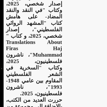
إصدار شخصي، 2025،
وكتاب "في النقد والنقد
المضاد- على هامش
كتاب "المشهد الروائي
الفلسطيني"، إصدار
شخصي، 2025، و كتاب "
Translations About
Firas Haj
Muhammad"، ناشرون
فلسطينيون، 2025،
وكتاب "السخرية في
الشعر الفلسطيني
المقاوم بين عامي 1948-
1993"، ناشرون
فلسطينيون، 2025.
حررت العديد من الكتب،
بالإضافة إلى مجموعة من