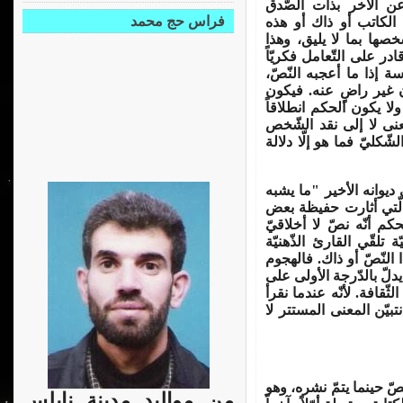
 عن الآخر بذات الصّدق
فراس حج محمد
 الكاتب أو ذاك أو هذه
صها بما لا يليق، وهذا
در على التّعامل فكريّاً
ة إذا ما أعجبه النّصّ،
ن غير راضٍ عنه. فيكون
لا يكون الحكم انطلاقاً
معنى لا إلى نقد الشّخص
كليّ فما هو إلّا دلالة
يوانه الأخير "ما يشبه
الّتي أثارت حفيظة بعض
م أنّه نصّ لا أخلاقيّ
 تلقّي القارئ الذّهنيّة
لنّصّ أو ذاك. فالهجوم
دلّ بالدّرجة الأولى على
قافة. لأنّه عندما نقرأ
ن نتبيّن المعنى المستتر لا
ّصّ حينما يتمّ نشره، وهو
من مواليد مدينة نابلس