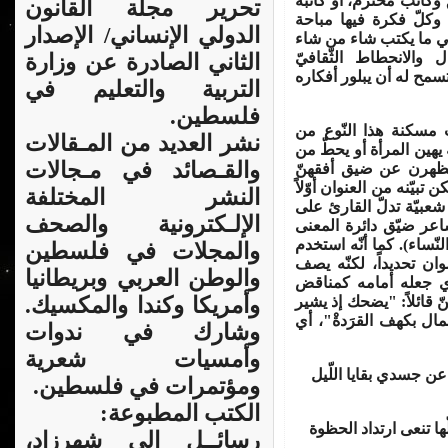
ق وكاتب محترم، أو كاتبة
تحرير مجلة القانون
وكلّ فكرة فيها مباحة
الدولي الإنساني/ الإصدار
في ما يكتب شاء من شاء
 والانحطاط الثّقافيّ
الثاني الصادرة عن وزارة
ي تسمح له أن يبلور أفكاره
التربية والتعليم في
فلسطين.
مسكنة هذا النّوع من
نشر العديد من المـقالات
ه يهين المرأة أو يحطّ من
والقـصائد في مـجالات
ليظهرن عن ضيق أفقهنّ
تبيّنه من العنوان أوّلاً
النشر المختلفة
شعبيّة تدلّ القارئ على
الإلـكترونية والصحف
ّاعر ضيّق دائرة المعنى
لنّساء). كما أنّه استخدم
والمجلات في فلسطين
وان تحديداً، لكنّه يصف
والوطن العربي وبريطانيا
ذي جعله أمامه كمناقض
نّ قائلاً: "يضحك إذ يشير
وأمريكا وكندا والمكسيك.
مال بكهف القرَدةْ"، أي
وشارك في ندوات
وأمسيات شعرية
 عن جسدي بقايا اللّيل
ومؤتمرات في فلسطين.
الكتب المطبوعة:
ها تنعى ارتداد الحظوة
رسائــل إلى شهرزاد،