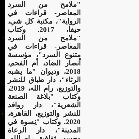
"ملامح من السرد
المعاصر- قراءات في
الرواية"، مكتبة كل شي،
حيفا، 2017. وكتاب
"ملامح من السرد
المعاصر- قراءات في
متنوع السرد"، مؤسسة
أنصار الضاد، أم الفحم،
2018، وديوان "ما يشبه
الرثاء"، دار طباق للنشر
والتوزيع، رام الله، 2019،
وكتاب "بلاغة الصنعة
الشعرية"، دار روافد
للنشر والتوزيع، القاهرة،
2020. وكتاب "نِسوة في
المدينة"، دار الرعاة
وجسور ثقافية، رام الله،