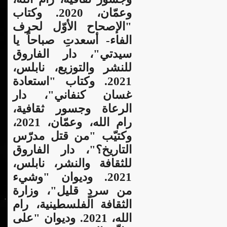
وعمّان، 2020. وكتاب
"الإصحاح الأوّل لحرف
الفاء- أسعدتِ صباحاً يا
سيدتي"، دار الفاروق
للنشر والتوزيع، نابلس،
2021. وكتاب "استعادة
غسان كنفاني"، دار
الرعاة وجسور ثقافية،
رام الله، وعمّان، 2021،
وكتيّب "من قتل مدرّس
التاريخ؟"،
دار الفاروق
للثقافة والنشر، نابلس،
2021. وديوان "وشيء
من سردٍ قليل"، وزارة
الثقافة الفلسطينية، رام
الله، 2021. وديوان "على