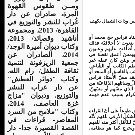
ومــن طقوس القهوة
المرة، صادران عن دار
ليمين وذات الشمال بكهف
غُراب للنشر والتوزيع في
القاهرة/ 2013، ومجموعة
أستاذ فراس حج محمد أو
أناشيد وقصائد/ 2013،
نعوت لا أخلاقيّة فذلك
وكتاب ديوان أميرة الوجد/
تي أطلقت عليهم وعليهن
2014، الصادران عن
ً ويمسّ أعمق نقطة في
ه. ولئن كان عقله غير
جمعية الزيزفونة لتنمية
ّم الكاتب أو الشّاعر.
ثقافة الطفل/ رام الله،
اتب بالفاسق أو الملحد أو
 لقد مسّ الأستاذ فراس
وكتاب "دوائر العطش"
 وسائلهم الدّفاعيّة من
عن دار غراب للنشر
لّذي مسّهم أو مسّهنّ.
والتوزيع. وديوان "مزاج
الكرام بسبب عدم فهمه
غزة العاصف، 2014،
وكتاب "ملامح من السرد
 طوعاً على أنّ القراءة
الشكل الأرقى للفهم لأنّه
المعاصر- قراءات في
 للتّأمّل أكثر منه للفهم
القصة القصيرة جدا- دار
 ويخرج كما هو بنظامه،