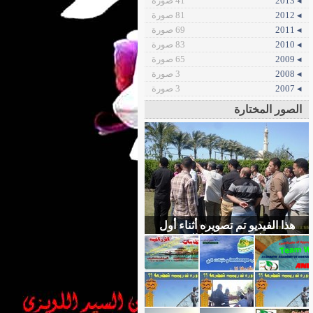
◂ 2013
41 صورة
◂ 2012
81 صورة
◂ 2011
69 صورة
◂ 2010
83 صورة
◂ 2009
65 صورة
◂ 2008
3 صورة
◂ 2007
3 صورة
الصور المختارة
هذا الفيديو تم تصويره أثناء أول
يوم عملي في دوراتنا التدريبيه
التي نقوم بتنفيذها في
اللانداسكيب و شبكات الري فما
هي طلباتك في دوره تدريبيه ت