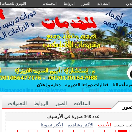
لاين
المقالات
الصور
الروابط
التحميلات
اللويزي للخدمات ا
ية أعمالنا
فعاليات دوراتنا التدريبيه
دعايه و إعلان
المقالات
الصور
الروابط
التحميلات
صور
عدد 368 صورة فى الأرشيف
تيب حسب
الأحدث
الأكثر مشاهدة
الأكثر تصويتا