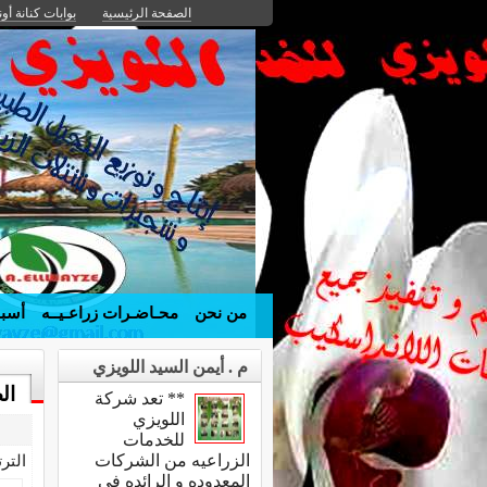
الصفحة الرئيسية
بوابات كنانة أون
من نحن
محـاضـرات زراعـيــه
أسبق
م . أيمن السيد اللويزي
ال
** تعد شركة
اللويزي
للخدمات
الزراعيه من الشركات
التر
المعدوده و الرائده في