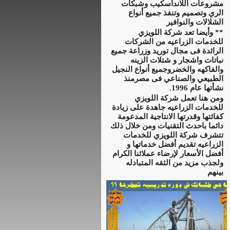
مشروعات اللانداسكيب وشبكات
الري وتصميم وتنفذ جميع أنواع
الشلالات والنوافير
**
وأيضا
تعد شركة اللويزي
للخدمات الزراعيه من الشركات
الرائدة فى مجال توريد وزراعة جميع
نباتات واشجار و شتلات الزينه
والفاكهه والخضروجميع أنواع النجيل
الطبيعي والصناعي فى مصرمنذ
نشأتها عام 1996.
ومن هنا تعمل شركة اللويزي
للخدمات الزراعيه جاهدة على زيادة
كفائتها وقدرتها الانتاجية المدعومة
دائما باحدث التقنيات ومن خلال ذلك
تتشرف شركة اللويزي للخدمات
الزراعيه تقديم أفضل خدماتها و
أفضل الأسعار لإرضاء عملائنا الكرام
ولجذب مزيد من الثقه المتبادله
بينهم