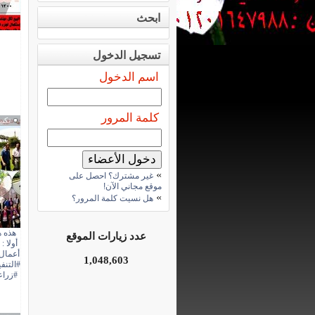
ابحث
تسجيل الدخول
اسم الدخول
كلمة المرور
تكبي
»
غير مشترك؟ احصل على
موقع مجاني الآن!
»
هل نسيت كلمة المرور؟
هذه ه
عدد زيارات الموقع
أعمال 
1,048,603
#زراع