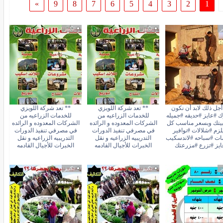
»
9
8
7
6
5
4
3
2
1
ر
تكبير
تكبير
جل ذلك لابد أن نكون
** تعد شركة اللويزي
** تعد شركة اللويزي
ك #عايز #حديقه #جميله
للخدمات الزراعيه من
للخدمات الزراعيه من
يتك وبسعر مناسب كل
الشركات المعدوده و الرائده
الشركات المعدوده و الرائده
يلزم #شلالات #نوافير
في مصرفي تنفيذ الدورات
في مصرفي تنفيذ الدورات
ات #سباحه #لاندسكيب
التدريبيه الزراعيه و نقل
التدريبيه الزراعيه و نقل
ايز #تزرع #مزرعتك
الخبرات للأجيال القادمه
الخبرات للأجيال القادمه
ر
تكبير
تكبير