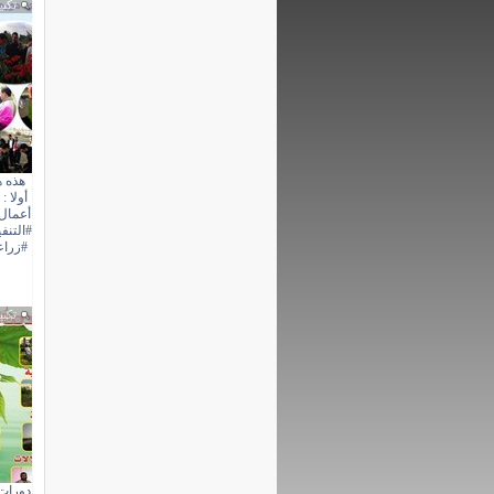
تكبي
هذه ه
أعمال 
#زراع
تكبي
دورات 