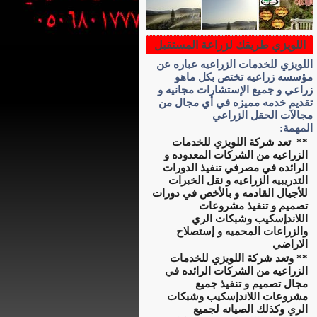
اللويزي طريقك لزراعة المستقبل
اللويزي للخدمات الزراعيه عباره عن
مؤسسه زراعيه تختص بكل ماهو
زراعي و جميع الإستشارات مجانيه و
تقديم خدمه مميزه في أي مجال من
مجالآت الحقل الزراعي
المهمة:
**
تعد شركة اللويزي للخدمات
الزراعيه من الشركات المعدوده و
الرائده في مصرفي تنفيذ الدورات
التدريبيه الزراعيه و نقل الخبرات
للأجيال القادمه و بالأخص في دورات
تصميم و تنفيذ مشروعات
اللاندإسكيب وشبكات الري
والزراعات المحميه و إستصلاح
الاراضي
*
* و
تعد شركة اللويزي للخدمات
الزراعيه من الشركات الرائده في
مجال تصميم و تنفيذ جميع
مشروعات اللاندإسكيب وشبكات
الري وكذلك الصيانه لجميع