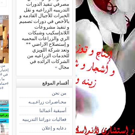
«
مصرفي تنفيذ الدورات
التدريبيه الزراعيه و نقل
الخبرات للأجيال القادمه و
تكبي
بالأخص في دورات تصميم
و تنفيذ مشروعات
اللاندإسكيب وشبكات
الري والزراعات المحميه
و إستصلاح الاراضي **
وتعد شركة اللويزي
للخدمات الزراعيه من
الشركات الرائده في
من أ
مجال
»
إختيار
في #ب
ما 
أقسام الموقع
#حمام
#ع
من نحن
محـاضـرات زراعـيــه
تكبي
أسبقية أعمالنا
فعاليات دوراتنا التدريبيه
دعايه و إعلان