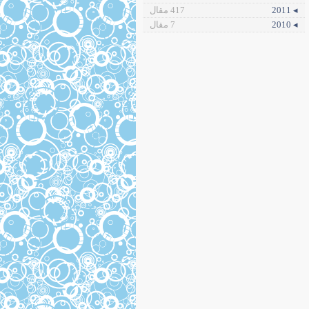
◂ 2011
417 مقال
◂ 2010
7 مقال