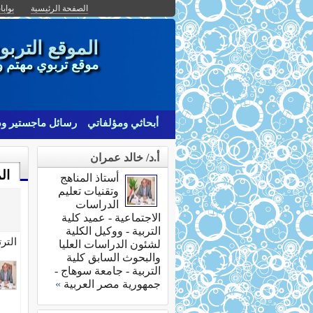
الصفحة الرئيسية
بوابا
الموقع التربو
موقع تربوي مهتم و
أبحاثي ومؤلفاتي
رسائل ماجستير ود
أ.د/ خالد عمران
ال
أستاذ المناهج
وتقنيات تعليم
الدراسات
الاجتماعية - عميد كلية
التربية - ووكيل الكلية
التر
لشئون الدراسات العليا
والبحوث السابق كلية
التربية - جامعة سوهاج -
جمهورية مصر العربية
»