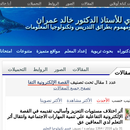
ت كنانة أونلاين
المقالات
الصور
الروابط
التحميلات
أ.د/ خال
ي للأستاذ الدكتور خالد عمران
مهموم بطرائق التدريس وتكنولوجيا المعلومات
كتوراه
بحوث تربوية
إعداد المعلم
مواقع متميزة
متنوعات
امتحانا
المقالات
الصور
الروابط
التحميلات
مقالات
عدد 1 مقال تحت تصنيف
القصة الإلكترونية التفا
تصفح جميع المقالات
تيب حسب
الأحدث
الأكثر مشاهدة
الأكثر تصويتا
أثر اختلاف مستويات التعزيز وأساليب تقديمه في القصة
الإلكترونية التفاعلية علي تنمية المهارات الاجتماعية وانتقال أثر
التعلم لدي المعاقين عق
31 مايو 2016
/
1364 مشاهدة
/ تصنيف:
قسم تكنولوجيا التعليم