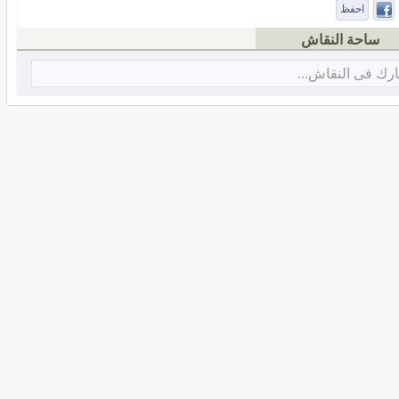
احفظ
ساحة النقاش
رك فى النقاش...