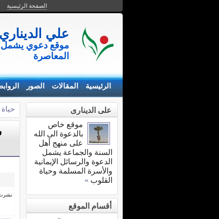
الصفحة الرئيسية
علي الديناري
موقع دعوي يشمل ن
المعاصرة
الرئيسية
المقالات
الصور
الرواب
حياة 
على الدينارى
موقع خاص
ش
بالدعوة الى الله
على منهج أهل
السنة والجماعة يشمل
الدعوة والرسائل الإيمانية
والأسرة المسلمة وحياة
القلوب
»
نشرت فى 21 يوني
أقسام الموقع