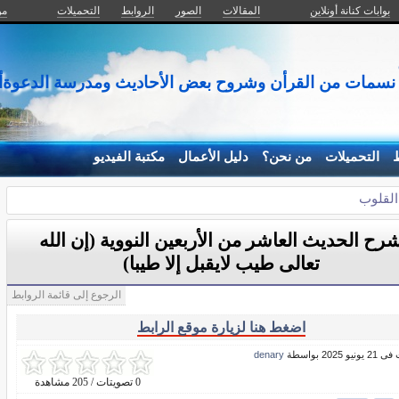
بوابات كنانة أونلاين
المقالات
الصور
الروابط
التحميلات
من
سمات من القرأن وشروح بعض الأحاديث ومدرسة الدعوةأسر
ط
التحميلات
من نحن؟
دليل الأعمال
مكتبة الفيديو
القلوب
رح الحديث العاشر من الأربعين النووية (إن الله
تعالى طيب لايقبل إلا طيبا)
الرجوع إلى قائمة الروابط
اضغط هنا لزيارة موقع الرابط
و 2025 بواسطة
denary
0 تصويتات / 205 مشاهدة