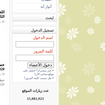
أنوار آية
الل
الثا
ابحث
20 يناير 2020
تسجيل الدخول
اسم الدخول
كلمة المرور
خطة
020
»
غير مشترك؟ احصل على
موقع مجاني الآن!
19 يناير 2020
»
هل نسيت كلمة المرور؟
خطة
2020 حمل من 
عدد زيارات الموقع
15,081,923