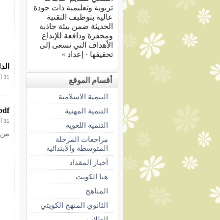
تربوية وتعليمية ذات جودة
عالية بتوظيف التقنية
الحديثة ضمن بيئة جاذبة
ومحفزة ودافعة للإبداع
الأهداف التي نسعى إلى
تحقيقها · إعداد
»
الد
31 أغسطس 2020
أقسام الموقع
التنمية الاسلامية
‎⁨التقويم الدراسي الجديد ٢٠٢٠ ح
التنمية المهنية
31 أغسطس 2020
التنمية اللغوية
من 
مراجعات المرحلة
المتوسطة والابتدائية
أخبار المقداد
هنا الكويت
المناهج
الثانوي المنهج الكويتي
الطلاب