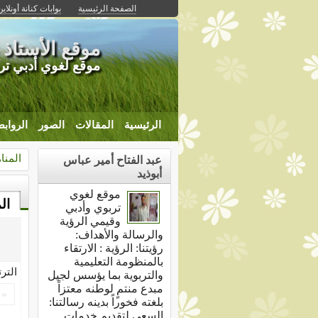
الصفحة الرئيسية
بوابات كنانة أونلاين
موقع الأستاذ 
موقع لغوي أدبي تر
الرئيسية
المقالات
الصور
الرواب
المنا
عبد الفتاح أمير عباس
أبوذيد
موقع لغوي
ال
تربوي وأدبي
وقيمي الرؤية
والرسالة والأهداف:
رؤيتنا: الرؤية : الارتقاء
بالمنظومة التعليمية
التر
والتربوية بما يؤسس لجيل
مبدع منتمٍ لوطنه معتزاً
«
بلغته فخوراً بدينه رسالتنا:
السعي لتقديم خدمات