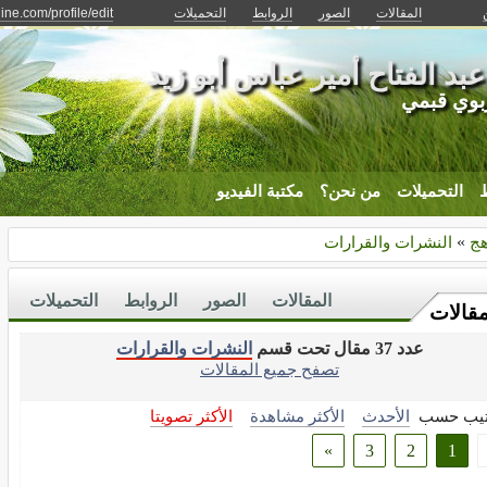
المقالات
الصور
الروابط
التحميلات
ine.com/profile/edit
عبد الفتاح أمير عباس أبو زيد
بوي قبمي
ط
التحميلات
من نحن؟
مكتبة الفيديو
هج
»
النشرات والقرارات
المقالات
الصور
الروابط
التحميلات
مقالات
عدد 37 مقال تحت قسم
النشرات والقرارات
تصفح جميع المقالات
تيب حسب
الأحدث
الأكثر مشاهدة
الأكثر تصويتا
»
3
2
1