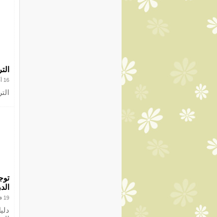
التر
16 أغسطس 2017
التر
توج
الدراسي
19 فبراير 2017