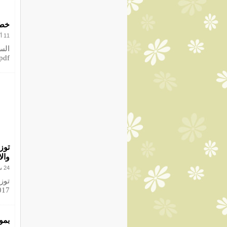
خطط 
11 أكتوبر 2016
m/ac.pdf
توزي
والا
24 سبتمبر 2016
017
بمو