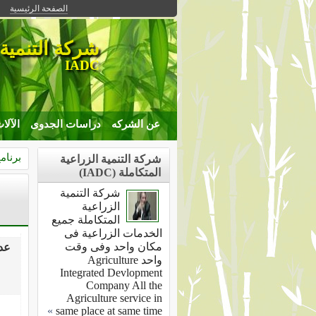
الصفحة الرئيسية
شركة التنمية 
IADC
عن الشركه
دراسات الجدوى
الآلا
برنام
شركة التنمية الزراعية
المتكاملة (IADC)
شركة التنمية
الزراعية
المتكاملة جميع
الخدمات الزراعية فى
مكان واحد وفى وقت
عدد 0 مقال
واحد Agriculture
Integrated Devlopment
Company All the
Agriculture service in
»
same place at same time