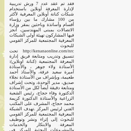
فقد تم عقد عدد 7 ورش تدريبية
لإدارة المعرفة أونلاين باستخدام
شبكات كنانة أونلاين المعرفية لأكثر
من 100 مشارك ما بين رؤساء
أقسام وأساتذة وباحثين بمقر وزارة
الاتصالات بمبنى المهندسين، أنجز
فيها المشاركون تهيئة أولى الشبكات
المعرفية المجتمعية للمركز القومي
للبحوث
http://kenanaonline.com/nrc تحت
تنسيق وتدريب ومتابعة فريق إدارة
المعرفة المجتمعية (كنانة اونلاين):
الأستاذة ولاء جوهر ، والأستاذة
أميرة سعيد عرفة، والأستاذ أحمد
طعيمة، وبإشراف من الأستاذة نجلاء
صديق، مدير الوحدة، وتحت إشراف
ومتابعة دقيقة أيضاً لكل من الأستاذة
الدكتورة وفاء حجاج، رئيس الشعبة
الزراعية والأستاذة الدكتورة كريمة
محمد حجاج، المشرف على المكتب
الفني لرئيس المركز .تهدف الشبكة
المعرفية المجتمعية للمركز القومي
للبحوث إلى إثراء ونشر وتوظيف
المعرفة والابتكار والخدمات
والمشروعات البحثية للمركز في