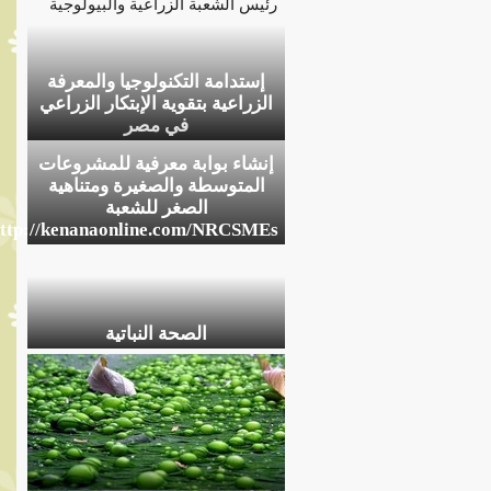
رئيس الشعبة الزراعية والبيولوجية
إستدامة التكنولوجيا والمعرفة
الزراعية بتقوية الإبتكار الزراعي
في مصر
إنشاء بوابة معرفية للمشروعات
المتوسطة والصغيرة ومتناهية
الصغر للشعبة
http://kenanaonline.com/NRCSMEs
الصحة النباتية