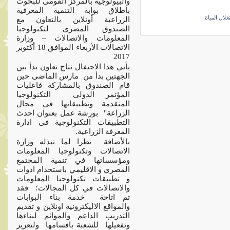
والبيولوجية بالمركز القومى للبحوث
باطلاق بوابة التنمية المعرفية
ل المياة
الزراعية أونلاين بالتعاون مع
الصندوق المصرى لتكنولوجيا
المعلومات والاتصالات – وزارة
الاتصالات الأربعاء الموافق 18 أكتوبر
2017
يأتي هذا الاحتفال نتاج تعاون بدأ بين
الجهتين بدأ من مارس الماضى حين
قام الصندوق بالمشاركة فاعليات
المؤتمر الدولى التكنولوجيا
المتقدمة وتطبيقاتها فى مجال
الزراعة" بورشة عمل بعنوان احدث
التطبيقات التكنولوجية فى ادارة
المعرفة الزراعية.
بالأضافة نظرا لما تبذله وزارة
الاتصالات وتكنولوجيا المعلومات
ومؤسساتها في تنمية المجتمع
المصري و الاقليمي باستخدام ادوات
و تطبيقات تكنولوجيا المعلومات
والاتصالات في كل المجالات؛ فقد
تم اتاحة خدمة بناء البوابات
والمواقع الاليكترونية اونلاين و تقديم
التدريب الداعم والموائم لبناءها
وتفعيلها للشعبة باقسامها ولتعزيز