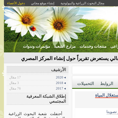
مجال البحوث الزراعية والبيولوجية
إنشاء موقع مجاني
دخول الأعضاء
عى
منتجات وخدمات
مزارع الشعبة
مؤتمرات وندوات
عالي يستعرض تقريراً حول إنشاء المركز المصري
لم-
الأرشيف
◂ 2020
17 مقال
◂ 2018
3 مقال
الروابط
التحميلات
◂ 2017
76 مقال
غلال المياة
إطلاق الشبكة المعرفية
المجتمعي
صويتا
أحتفلت شعبة البحوث الزراعية