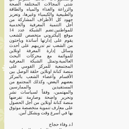
شتى المجالات المختلفة الصحة
والزراعة والغذاء والمياه والطاقة
والطبيعية والكيمياء وغيرها، وتعزيز
جهود كل الأطراف المشاركة من
أجل التنمية المعرفية والخدمية
للمواطنين.تضم الشبكة عدد 14
موقع إليكتروني متخصص للشعب
يقوم على إدارتها أساتذة وباحثون
من الشعب تم تدريبهم على أحدث
وسائل إدارة المعرفة اونلاين
للموائمة مع محركات البحث
العالمية.وتمثل الشبكة المعرفية
المجتمعية للمركز القومي على
منصة كنانة اونلاين حلقة الوصل بين
الأقسام وأعضاء الشعب بالمركز
بعضهم البعض، وكذلك المجتمع من
المستفيدين والممارسين
والمهتمين، وفقاً لسياسات نشر
وتحرير واضحة وصارمة تفرضها
منصة كنانة أونلاين من أجل الحصول
على معارف تنموية متخصصة موثوق
بها في أسرع وقت وبشكل آمن.
ا.د وفاء حجاج