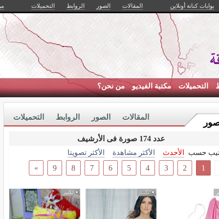
بوابات كنانة أونلاين
المقالات
الصور
الروابط
التحميلات
من
ط
التحميلات
مكتبة الفيديو
من نحن؟
المقالات
الصور
الروابط
التحميلات
صور
عدد 174 صورة فى الأرشيف
تيب حسب
الأحدث
الأكثر مشاهدة
الأكثر تصويتا
»
9
8
7
6
5
4
3
2
1
ر
تكبير
تكبير