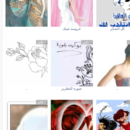
كل الشكر
عروسه شيك
...
ر
تكبير
تكبير
...
.صورة للتطريز
...
ر
تكبير
تكبير