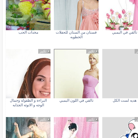
تألقي في البمبي
فستان من الستان للحفلات
مخدات الحب
الخطوبه
ر
تكبير
تكبير
هديه لست الكل
تالقي في اللون البمبي
البراءة و الطفوله وجمال
الوجه و الانوثه الجذابه
ر
تكبير
تكبير