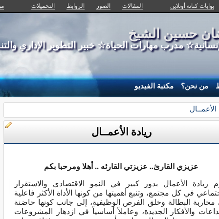
بوابات كنانة أونلاين
المقالات
الصور
الروابط
التحميلات
من
ضان حسين الشيخ
إنسانية☆ مدرب مهارات الحياة☆ خبير التطوير الإداري وال
ط
من نحن؟
مكتبة الفيديو
 الأعمــال
ريادة الأعمــال
عزيزي القارئ.. عزيزتي القارئه .. أهلا ومرحبا بكم
م ريادة الأعمال بدور كبير في النمو الاقتصادي والاستقرار
جتماعي في كل مجتمع، وتنبع أهميتها من كونها الأداة الأكثر فاعلية
محاربة البطالة وخلق الفرص الوظيفية، إلى جانب كونها حاضنة
بداعات والأفكار الجديدة، وعاملاً أساسياً في ازدهار المشروعات