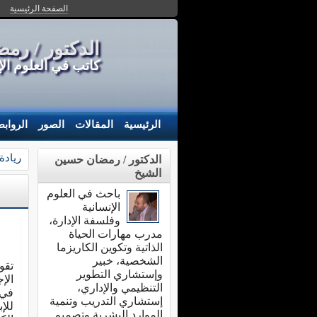
الصفحة الرئيسية
الدكتور / رم
كاتب في العلوم ال
الرئيسية
المقالات
الصور
الرواب
ريادة
الدكتور / رمضان حسين
الشيخ
باحث في العلوم
الإنسانية
وفلسفة الإدارة،
مدرب مهارات الحياة
الذاتية وتكوين الكاريزما
الشخصية، خبير
تقو
وإستشاري التطوير
الإ
التنظيمي والإداري،
في 
إستشاري التدريب وتنمية
للإ
الموارد البشرية وتصميم