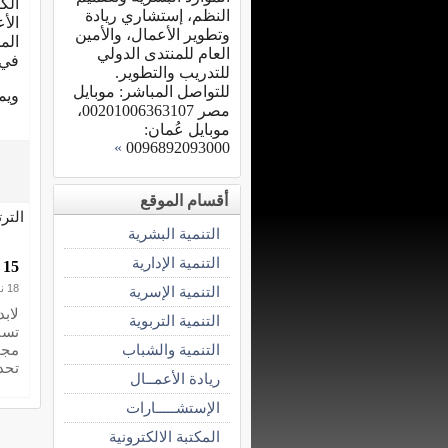
الك
النظم، إستشاري ريادة
الأ
وتطوير الأعمال، والأمين
الم
العام للمنتدى الدولي
في 
للتدريب والتطوير.
للتواصل المباشر: موبايل
ويم
مصر 00201006363107،
موبايل عُمان:
»
0096892093000
أقسام الموقع
التر
التنمية البشرية
التنمية الإدارية
15 نصيحة لنجاح رواد الأعمال المبتدئين .
18 نوفمبر 2013
التنمية الإسرية
لاب
التنمية التربوية
تسا
التنمية والشباب
مجم
تحدي
ريادة الأعمــال
الإستشـــــارات
المكتبة الالكترونية