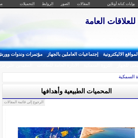
بوابات كنانة أونلاين
المقالات
الصور
الروابط
التحميلات
من
 للعلاقات العامة
مواقع الاليكترونية
إجتماعيات العاملين بالجهاز
مؤتمرات وندوات وورش
يمى للجهاز
الثروة السمكية
الادارة العامة للعلاقات
المقيدين علي درج
ة السمكية
المحميات الطبيعية وأهدافها
الرجوع إلى قائمة المقالات