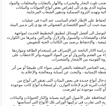
 تجنب تلوث البحار والبحيرات والأنهار بالنفايات والمخلفات والمواد
يماوية الذى يؤدى الى إنقراض بعض أنواع الحيوانات والنباتات
ائية وتهديد الثروة السمكية وتدهور الشعاب المرجانية.
 الحفاظ على الإطار العام المناسب عند البدء فى عمليات
نمية،حيث أن النمو الإقتصادى العشوائى قد يؤدى إلى تدمير البيئة.
 التوصل الى أفضل الوسائل لتطبيق التخطيط الحديث لمواجهة
فاف والفيضانات والسيول والزلازل والبراكين وغيرها من الكوارث
بيعية ، والإحتفاظ برصيد من الكائنات الحية للتعويض.
 دراسة الاثار الناتجة عن الإسراف فى إستخدام الطاقة ومواردها
ء من الفحم والبترول أو من المواد النووية،وأثر الاحتطاب على
روة القومية من الأشجار والشجيرات.
 رصد العناصر المتعلقة بالتغير البيئى سواء كان طبيعيًا أو من أثر
نشطة الإنسانية ، والبحث عن أسبابة ومعالجتة والإعلام بة.
 إدخال أنواع جديدة فى بعض البيئات التى تفتقر الى أنواع من
ائنات البرية تلزم لإعادة التوازن ، أو إستعادة أنواع كانت موجودة
 أو كانت موجودة ثم انقرضت.
 المحافظة على الأصول الوراثية بصيانة وإكثار الحيوانات والنباتات
رية التى تقارب فى تركيبها الوراثى تلك الأنواع التى أستأنسها