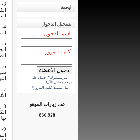
3-
ابحث
الك
الم
تسجيل الدخول
4-
الت
اسم الدخول
5-
الج
كلمة المرور
الط
6-
سوا
»
غير مشترك؟ احصل على
الث
موقع مجاني الآن!
»
هل نسيت كلمة المرور؟
7-
الأ
عدد زيارات الموقع
8-
الك
836,928
بها
9-
الب