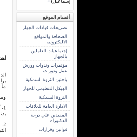
إسماعيل)
»
أقسام الموقع
تصريحات قيادات الجهاز
الصحافة والمواقع
الاليكترونية
إجتماعيات العاملين
بالجهاز
أهد
مؤتمرات وندوات وورش
حما
عمل ودورات
الد
باحثين الثروة السمكية
برا
ما 
الهيكل التنظيمى للجهاز
الثروة السمكية
ومن
الادارة العامة للعلاقات
1-
بدن
المقيدين علي درجة
الدكتوراه
2-
قوانين وقرارات
الت