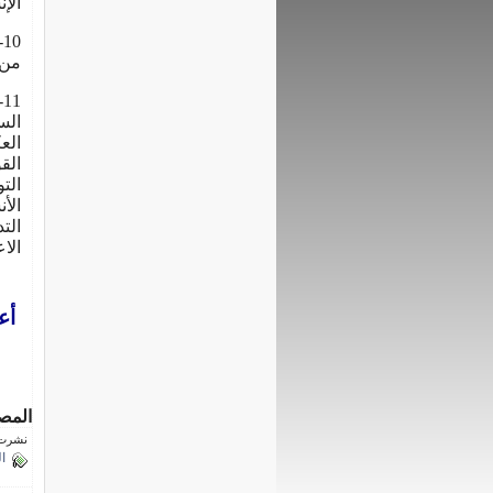
الإ
0
من 
1
الس
الع
الق
الت
الأ
الت
الاع
أعد
إش
مد
المص
نشرت فى 12 يولي
ا