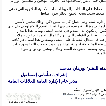
نسان حتى يمكن إستخدامها فى تجارب التهجين والتحسين الوراثى.
1- الحفاظ على النباتات والحيوانات ذات الأهمية العلاجية التى تعانى
ضغط شديد نتيجة الجمع الجائر بدون ضابط.
1- إدارة البيئة،وهى جماع كل ما سبق ذكره،وذلك بتدبير الأسس
ليمة لإدارة البيئة وعدم تشويهها نتيجة للتقدم التكنولوجى ،بل على
كس أن يكون هذا التقدم فى خدمة البيئة ، ويتأتى هذا باصدار
وانين وتنظيم القواعد التى تلزم لأعمال الحماية وإعداد حملات
وعية فى مجال الحفاظ على البيئة . ويتضمن هذا ايضاً دعم كافة
نشطة المخططة لحماية البيئة من حيث حملات التوعية ودورات
دريب وتقديم المعونات الفنية وتبادل ونشر الوثائق والمواد
لامية .
ته للنشر/ نورهان مدحت
راف/ د.أمانى إسماعيل
ير عام الإدارة العامة للعلاقات العامة
در
: جهاز شئون البيئة
و 2023 بواسطة
PRelations
لمحميات الطبيعية
حماية البيئة
,
0 تصويتات / 321 مشاهدة