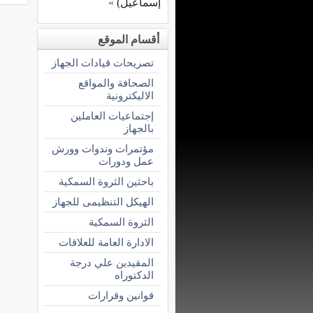
إسماعيل)
»
أقسام الموقع
تصريحات قيادات الجهاز
الصحافة والمواقع
الاليكترونية
إجتماعيات العاملين
بالجهاز
مؤتمرات وندوات وورش
عمل ودورات
باحثين الثروة السمكية
الهيكل التنظيمى للجهاز
الثروة السمكية
الادارة العامة للعلاقات
المقيدين علي درجة
الدكتوراه
قوانين وقرارات