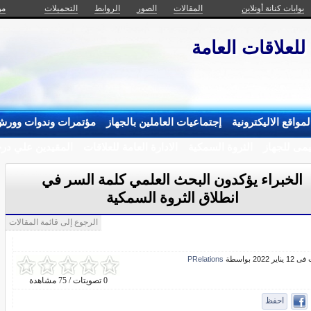
بوابات كنانة أونلاين
المقالات
الصور
الروابط
التحميلات
من
 للعلاقات العامة
مواقع الاليكترونية
إجتماعيات العاملين بالجهاز
مؤتمرات وندوات وورش
يمى للجهاز
الثروة السمكية
الادارة العامة للعلاقات
المقيدين علي درج
الخبراء يؤكدون البحث العلمي كلمة السر في
انطلاق الثروة السمكية
الرجوع إلى قائمة المقالات
ر 2022 بواسطة
PRelations
0 تصويتات / 75 مشاهدة
احفظ