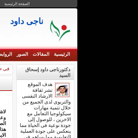
الصفحة الرئيسية
ناجى داود
الرئيسية
المقالات
الصور
الرواب
فى ح
دكتورناجى داود إسحاق
السيد
هدف الموقع
نشر ثقافة
الارشاد النفسى
والتربوى لدى الجميع من
خلال تنمية مهارات
لاش
سيكولوجيا التعامل مع
وعش
الاخرين ، للوصول إلى
الص
جودة نوعية فى الحياة مما
هذا
ينعكس على جودة العملية
الا
التعليمية مما يساهم فى