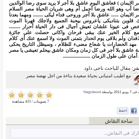
 الايمان ) فعاشق اليوم عاشق بلا أجر لا يريد سوى رضا الوالدين
ضا أب وهو الله ورضا أجمل أم وهى شريان الحياة مصر السلام
 الايمان ...... عاشق بلا أجر وروحى فداء ليكى ........ ومهما بعدنا
 قلوبن بتناديكى ياعروس بيحبة الجميع ولاجلك قهرنا الموت
ص فى عيونا علشان تعيش أجيال فى دار الحياة أحرار .........
ع كلام الخير عنك ببقى فرحان واكانى حصلت على جائزة
200فدان ولم بلاقى يوم انحدار بتمنى الموت ولا اسمع عنك أى كلام
ا مهد الحضارات يا شعاع مضىء للظلام ، وسيظل التاريخ يحكى
 عاشق بلا أجر فى كل زمان ومكان عاشق بيحلم تعيشى يا مصر
مان على طول الزمان ......................
در
: مقال للباحث ناجى داود
مع اطيب امنياتى بحياة سعيدة بناءة من اجل نهضة مصر
و 2011 بواسطة
Nagydaoud
7 تصويتات / 433 مشاهدة
احفظ
ساحة النقاش
رك فى النقاش...