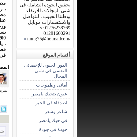
مصر
تحقيق الجودة الشاملة فى
، ر
شتى المجالات للارتقاء
مصر
بوطننا الحبيب ، للتواصل
عنك
والاستفسارات موبايل
ورخ
01276238769 //
بسم
01281600291
»
/nnng75@hotmailcom
، ي
قصة
أقسام الموقع
فى أ
الدور الحيوى للإخصائى
المص
النفسى فى شتى
المجال
أمانى وطموحات
نشرت فى 7 يوني
عيون بتحبك يامصر
اصدقاء فى الخير
شاعر وشعر
فى حبك يامصر
جودة فى جودة
شا