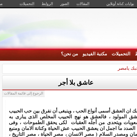
بوابات كنانة أونلاين
المقالات
الصور
الروابط
التحميلات
من
ط
التحميلات
مكتبة الفيديو
من نحن؟
بك يامصر
عاشق بلا أجر
الرجوع إلى قائمة المقالات
ك ان العشق أسمى أنواع الحب ، وينبغى أن نفرق بين حب الحبيب
ق المولود ، فالعشق هو نهج الحبيب المخلص الذى يبارى به
عوبات ويتحدى من أجله العقبات لكى يحقق الطموحات ، وفى
 الصدد ما اجمل ان يعشق الحبيب عش الحياة وكنانة الامان ومنبع
يمان ومصدر السلام ( مصر الانسان ، مصر الحياة ، مصر التاريخ ،