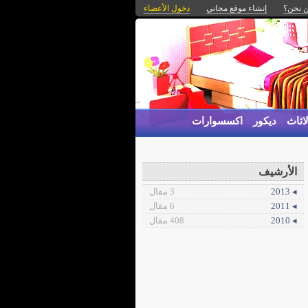
 نحن؟
إنشاء موقع مجاني
دخول الأعضاء
اثاث
ديكور
اكسسوارات
الأرشيف
◂ 2013
3 مقال
◂ 2011
6 مقال
◂ 2010
408 مقال