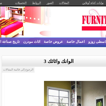
بوابات كنانة أونلاين
المقالات
الصور
الروابط
التحميلات
من
لاسطى زوزو
اعمال خاصة
عروض خاصة
اثاث مودرن
تاريخ صناعة ال
الوانك واثاثك 3
الرجوع إلى قائمة المقالات