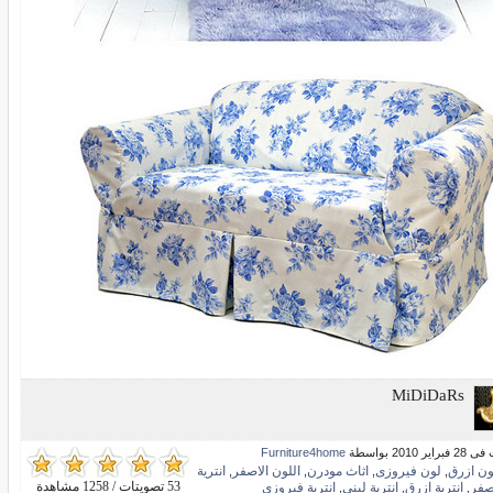
MiDiDaRs
ير 2010 بواسطة
Furniture4home
ون ازرق
لون فيروزى
اثاث مودرن
اللون الاصفر
انترية
,
,
,
,
53 تصويتات / 1258 مشاهدة
صفر
انترية ازرق
انترية لبنى
انترية فيروزى
,
,
,