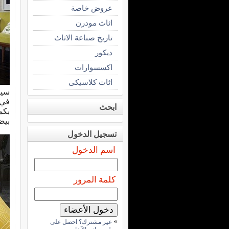
عروض خاصة
اثاث مودرن
تاريخ صناعة الاثاث
ديكور
اكسسوارات
اثاث كلاسيكى
في 
ابحث
بكم
بيض
تسجيل الدخول
اسم الدخول
كلمة المرور
»
غير مشترك؟ احصل على