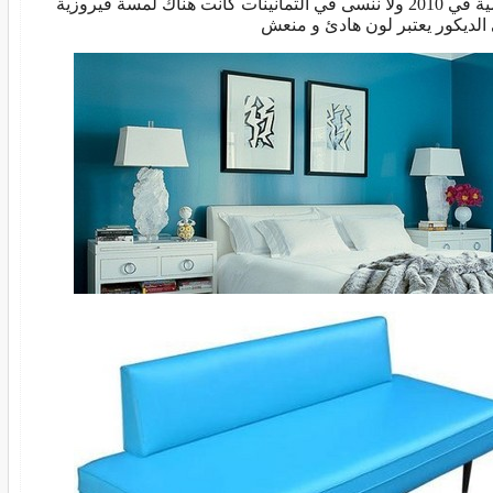
اهمية في 2010 ولا ننسى في الثمانينات كانت هناك لمسة فيروزية
الديكور يعتبر لون هادئ و منعش