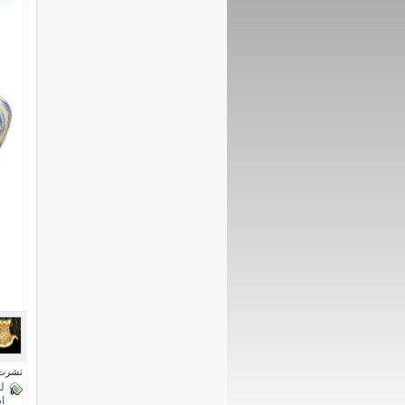
نشرت فى 28 فبرا
ل
ا