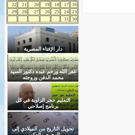
22
21
20
19
18
17
16
29
28
27
26
25
24
23
31
30
دار الإفتاء المصرية
غفر الله ورحم عبده دكتور السيد
محمد الدقن وزوجته
التعليم حجر الزاوية في كل
برنامج إصلاحي
تحويل التاريخ من الميلادي إلى
الهجري والعكس