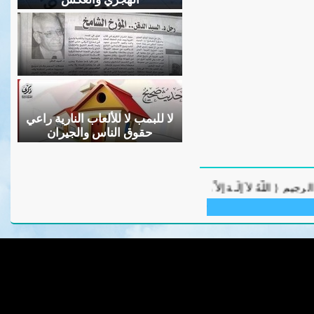
لا للبمب لا للألعاب النارية راعي
حقوق الناس والجيران
عفا الله وغفر ورحم عبده السيد محمد الدقن وزوجته ال