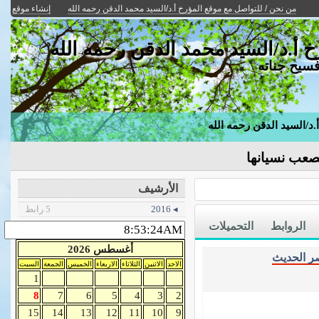
من نحن / للتواصل مع موقع المؤرخ أ.د/السيد محمد الدقن رحمه الله
إنشاء موقع
مجاني
دخول الأعضاء
رخ أ.د/السيد محمد الدقن رحمه الله
فسيح جناته
أ.د/السيد الدقن رحمه الله
صعب نسيانها
الأرشيف
◂ 2016
5 رابط
الروابط
التحميلات
أغسطس 2026
صر الحديث
الاحد
الاثنين
الثلاثاء
الاربعاء
الخميس
الجمعة
السبت
1
8
7
6
5
4
3
2
15
14
13
12
11
10
9