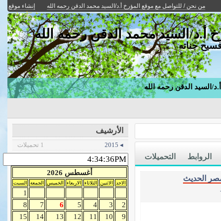
من نحن / للتواصل مع موقع المؤرخ أ.د/السيد محمد الدقن رحمه الله
إنشاء موقع
مجاني
دخول الأعضاء
رخ أ.د/السيد محمد الدقن رحمه الله
فسيح جناته
أ.د/السيد الدقن رحمه الله
الأرشيف
◂ 2015
1 تحميلات
الروابط
التحميلات
أغسطس 2026
مصر الحديث
الاحد
الاثنين
الثلاثاء
الاربعاء
الخميس
الجمعة
السبت
1
8
7
6
5
4
3
2
15
14
13
12
11
10
9