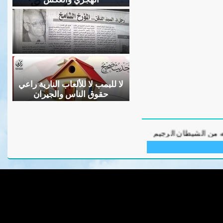
لا للبمب لا للألعاب النارية راعي
حقوق الناس والجيران
عفا الله وغفر ورحم ع