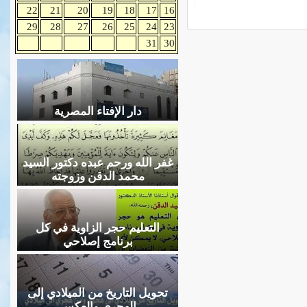
22
21
20
19
18
17
16
29
28
27
26
25
24
23
31
30
دار الإفتاء المصرية
غفر الله ورحم عبده دكتور السيد
محمد الدقن وزوجته
التعليم حجر الزاوية في كل
برنامج إصلاحي
تحويل التاريخ من الميلادي إلى
الهجري والعكس