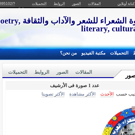
نانة أونلاين
المقالات
الصور
الروابط
التحميلات
5895102/?
are_group_link
مؤسسة صفوة الشعراء 
literary, cultur
ط
التحميلات
مكتبة الفيديو
من نحن؟
المقالات
الصور
الروابط
التحميلات
صور
عدد 1 صورة فى الأرشيف
تيب حسب
الأحدث
الأكثر مشاهدة
الأكثر تصويتا
ر