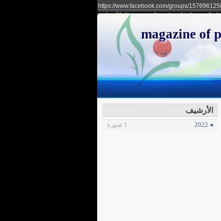
https://www.facebook.com/groups/15769612
ref=sh
إنشاء موقع مجاني
دخول الأعضاء
للشعر والآداب والثقافة magazine of poetry,
الأرشيف
◂ 2022
1 صورة