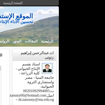
الصفحة الرئيسية
الموقع الإستش
تحسين الأداء الإنت
الرئيسية
المقالات
الصور
الرواب
ا.د.عبدالرحمن إبراهيم
ال
زنونى
استاذ بقسم
الإنتاج الحيواني -
كلية الزراعة -
جامعة المنيا - مصر
واستشاري الثروة
الحيوانية.
ت:00201092994085
اميل:
zanuny60@hotmail.com
»
dr.zanouny@mu.edu.eg