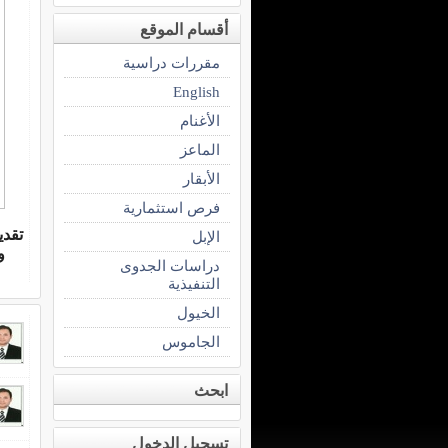
أقسام الموقع
مقررات دراسية
English
الأغنام
الماعز
الأبقار
فرص استثمارية
تقدي
الإبل
و
دراسات الجدوى
التنفيذية
الخيول
الجاموس
ابحث
تسجيل الدخول