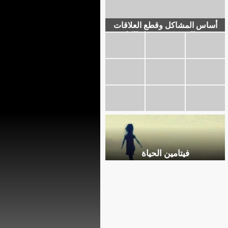
أساس المشاكل وقطع العلاقات
وشحن النفوس هو: (نقل الكلام) !
فكونوا "صم.. بكم.. عمي" عن
الشر، فهكذا تحسنون !
فيتامين الحياة