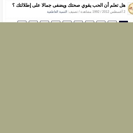
هل تعلم أن الحب يقوي صحتك ويضفى جمالا على إطلالتك ؟
2 أغسطس 2012
/
1992 مشاهدة
/ تصنيف:
التنمية العاطفية
»
9
8
7
6
5
4
3
2
1
ساحة التواصل
اصل معنا...
السلام عليكم
ارغب فى التواصل مع المؤسسة لدينا مدربين ماهرين في مجال
تنمية مهاراد الفرد الذاتية
عنوان بريدى الالكترونى :
heba_mahmoud763@yahoo.com
هبه محمود عبد الحميد
فى
8 نوفمبر 2012
شارك بالرد
0 ردود
الرسـالة للتدريب والاستشارات ---- www.alresalah.co ( للتواصل
والإستفسارات: 00201022958171 )