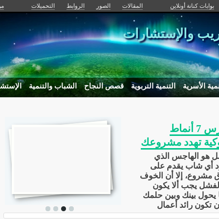
بوابات كنانة أونلاين
المقالات
الصور
الروابط
التحميلات
من
دريب والإستشارات
نمية الأسرية
التنمية التربوية
قصص النجاح
الشباب والتنمية
الإستش
احترس 7 أنماط
كية تهدد مشروعك
ل هو الهاجس الذي
د أي شاب يقدم على
 مشروع، إلا أن الخوف
لفشل يجب ألا يكون
 يحول بينك وبين حلمك
 تكون رائد أعمال
.