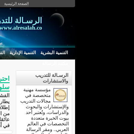
الصفحة الرئيسية
الرسـالة للت
www.alresalah.co
التنمية البشرية
التنمية الإدارية
الت
مكتبة الرسالة
الرسـالة للتدريب
والاستشارات
سلو
مؤسسة مهنية
متخصصة في
الفش
مجالات التدريب
يطار
والإستشارات والبحوث
إطلاق
والدراسات، وتُعتبر أحد
من ا
بيوت الخبرة متعددة
عائقا
التخصصات في العالم
في أن
العربي.. ومقر الرسالة
ناجحا