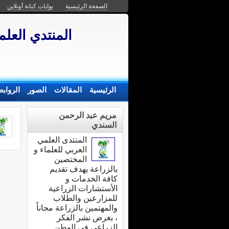
الصفحة الرئيسية
بوابات كنانة أونلاين
المنتدي العلم
الرئيسية
المقالات
الصور
الرواب
مريم عبد الرحمن
السندي
المنتدى العلمي
العربي للعلماء و
المختصين
بالزراعة يهدف تقديم
كافة الخدمات و
الأستشارات الزراعية
للمزارعين والطلاب
والمهتمين بالزراعة مجاناً
، بغرض نشر الفكر
الزراعى في الوطن