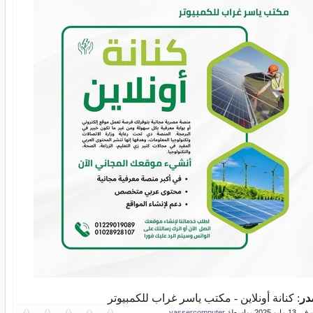
در
: كنانة أونلاين - مكتب ياسر غراب للكمبيوتر
و 2025 بواسطة
yassercomputer