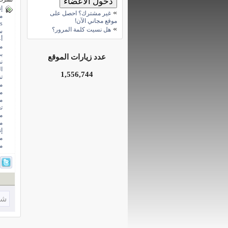
إ
»
غير مشترك؟ احصل على
م
موقع مجاني الآن!
s
»
هل نسيت كلمة المرور؟
س
أ
م
ب
عدد زيارات الموقع
ن
ا
1,556,744
ت
م
م
م
ت
م
م
إ
م
م
شا