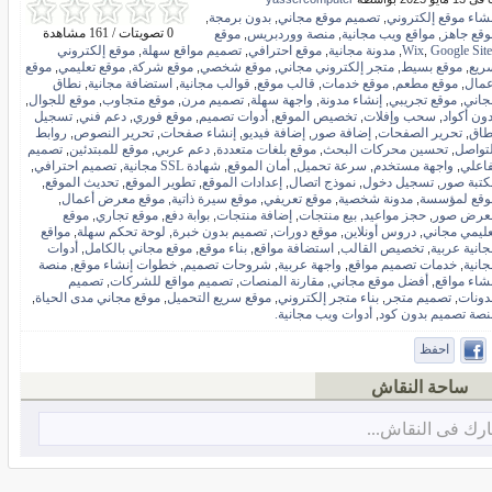
نشاء موقع إلكتروني
تصميم موقع مجاني
بدون برمجة
,
,
,
0 تصويتات / 161 مشاهدة
وقع جاهز
مواقع ويب مجانية
منصة ووردبريس
موقع
,
,
,
Google Site
Wix
مدونة مجانية
موقع احترافي
تصميم مواقع سهلة
موقع إلكتروني
,
,
,
,
,
ريع
موقع بسيط
متجر إلكتروني مجاني
موقع شخصي
موقع شركة
موقع تعليمي
موقع
,
,
,
,
,
,
عمال
موقع مطعم
موقع خدمات
قالب موقع
قوالب مجانية
استضافة مجانية
نطاق
,
,
,
,
,
,
جاني
موقع تجريبي
إنشاء مدونة
واجهة سهلة
تصميم مرن
موقع متجاوب
موقع للجوال
,
,
,
,
,
,
,
دون أكواد
سحب وإفلات
تخصيص الموقع
أدوات تصميم
موقع فوري
دعم فني
تسجيل
,
,
,
,
,
,
طاق
تحرير الصفحات
إضافة صور
إضافة فيديو
إنشاء صفحات
تحرير النصوص
روابط
,
,
,
,
,
,
لتواصل
تحسين محركات البحث
موقع بلغات متعددة
دعم عربي
موقع للمبتدئين
تصميم
,
,
,
,
,
فاعلي
واجهة مستخدم
سرعة تحميل
أمان الموقع
شهادة SSL مجانية
تصميم احترافي
,
,
,
,
,
,
كتبة صور
تسجيل دخول
نموذج اتصال
إعدادات الموقع
تطوير الموقع
تحديث الموقع
,
,
,
,
,
,
وقع لمؤسسة
مدونة شخصية
موقع تعريفي
موقع سيرة ذاتية
موقع معرض أعمال
,
,
,
,
,
عرض صور
حجز مواعيد
بيع منتجات
إضافة منتجات
بوابة دفع
موقع تجاري
موقع
,
,
,
,
,
,
عليمي مجاني
دروس أونلاين
موقع دورات
تصميم بدون خبرة
لوحة تحكم سهلة
مواقع
,
,
,
,
,
جانية عربية
تخصيص القالب
استضافة مواقع
بناء موقع
موقع مجاني بالكامل
أدوات
,
,
,
,
,
جانية
خدمات تصميم مواقع
واجهة عربية
شروحات تصميم
خطوات إنشاء موقع
منصة
,
,
,
,
,
نشاء مواقع
أفضل موقع مجاني
مقارنة المنصات
تصميم مواقع للشركات
تصميم
,
,
,
,
دونات
تصميم متجر
بناء متجر إلكتروني
موقع سريع التحميل
موقع مجاني مدى الحياة
,
,
,
,
,
نصة تصميم بدون كود
أدوات ويب مجانية.
,
احفظ
ساحة النقاش
رك فى النقاش...