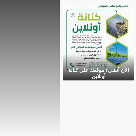
الآن أنشيء موقعك على كنانة
أونلاين