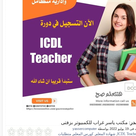
در
: مكتب ياسر غراب للكمبيوتر بزفتى
و 2022 بواسطة
yassercomputer
ICDL Teache
شهادة المعلم
كورس المعلم
متطلبات
,
,
,