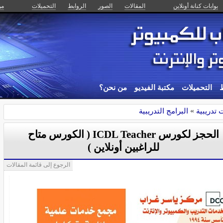
بوابات كنانة أونلاين
المقالات
الصور
الروابط
التحميلات
من
ط
التحميلات
مكتبة الفيديو
من نحن؟
 تدريبية
»
البرامج التدريبية
الحجز لكورس ICDL Teacher ( الكورس متاح
للراغبين أونلاين )
الرجوع إلى قائمة المقالات