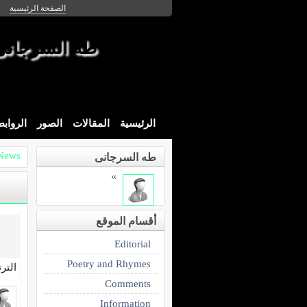
الصفحة الرئيسية
طه السرجانى
الرئيسية
المقالات
الصور
الرواب
News
طه السرجانى
»
أقسام الموقع
Editorial
Poetry and Rhymes
التر
Comments
Information