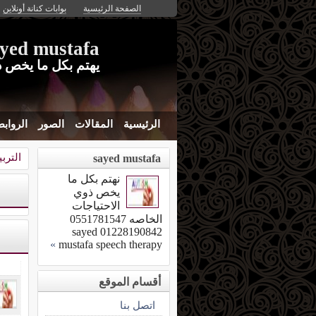
الصفحة الرئيسية
بوابات كنانة أونلاين
yed mustafa
يهتم بكل ما يخص ذ
الرئيسية
المقالات
الصور
الرواب
الترب
sayed mustafa
نهتم بكل ما
يخص ذوي
الاحتياجات
الخاصه 0551781547
01228190842 sayed
»
mustafa speech therapy
أقسام الموقع
اتصل بنا