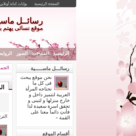
الصفحة الرئيسية
بوابات كنانة أونلاين
رسائــل ماسيـ
موقع نسائى يهتم بك
الرئيسية
المقالات
الصور
الرواب
الجما
رسائـــل ماســـــية
نحن موقع يبحث
فى كل ما
ال
تحتاجه المرأة
العربية لتتميز داخل و
خارج منزلها و لتبنى و
تحقق اسرة سعيدة لذا
فأنتِ دائماً معنا على
التر
القمة
»
أقسام الموقع