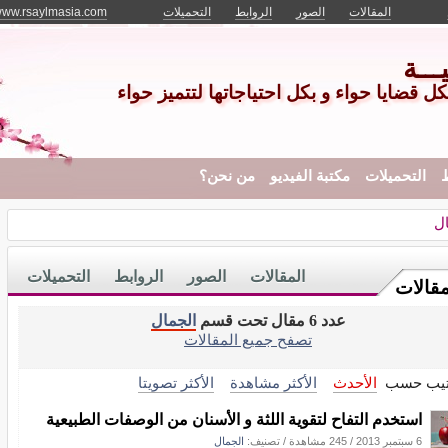
المقالات
الصور
الروابط
التحميلات
/www.rsaylmasia.com
ــة
ل قضايا حواء و بكل احتياجاتها لتتميز حواء
ط
التحميلات
مكتبة الفيديو
من نحن؟
ل
المقالات
الصور
الروابط
التحميلات
مقالات
عدد 6 مقال تحت قسم
الجمال
تصفح جميع المقالات
تيب حسب
الأحدث
الأكثر مشاهدة
الأكثر تصويتا
استخدم التفاح لتقوية اللثة و الأسنان من الوصفات الطبيعية
6 سبتمبر 2013
/
245 مشاهدة
/ تصنيف:
الجمال