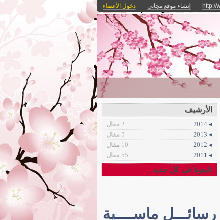
http:/
إنشاء موقع مجاني
دخول الأعضاء
الأرشيف
◂ 2014
2 مقال
◂ 2013
5 مقال
◂ 2012
10 مقال
◂ 2011
55 مقال
تابعونا فى كل جديد
رسائـــل ماســــية