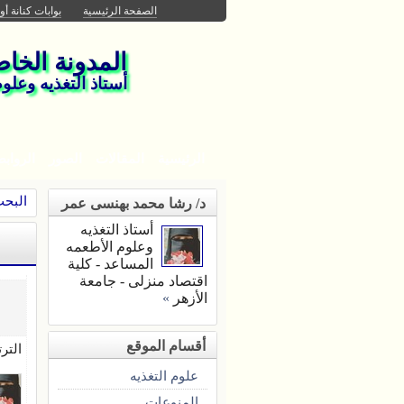
الصفحة الرئيسية
بوابات كنانة أون
المدونة الخا
أستاذ التغذيه وعلو
الرئيسية
المقالات
الصور
الرواب
البحث
د/ رشا محمد بهنسى عمر
أستاذ التغذيه
وعلوم الأطعمه
المساعد - كلية
اقتصاد منزلى - جامعة
الأزهر
»
أقسام الموقع
التر
علوم التغذيه
المنوعات