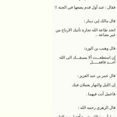
فقال : عند أول قدم يضعها في الجنة !!
قال مالك إبن دينار :
اتخذ طاعة الله تجارة تأتيك الارباح من
غير بضاعة ..
قال وهيب بن الورد:
إن استطعـــت ألا يسبقـــك الى الله
أحـــد فافعــــــل
قال عمر بن عبد العزيز :
إن الليل والنهار يعملان فيك
فاعمل أنت فيهما .
قال الزهري رحمه الله :
مــا عُـــبـِد الله بشيء أفضل من العلم