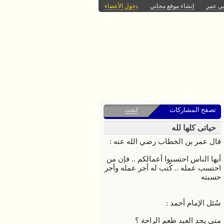
سى عمر
إنشاء موقع مجاني
دخول الأعضاء
تصفح المشاركات
ابحث
حياتى كلها لله
قال عمر بن الخطاب رضي الله عنه :
أيها الناس احتسبوا أعمالكم .. فإن من
احتسب عمله .. كُتب له أجر عمله وأجر
حسبته
سُئل الإمام أحمد :
متى يجد العبد طعم الراحة ؟