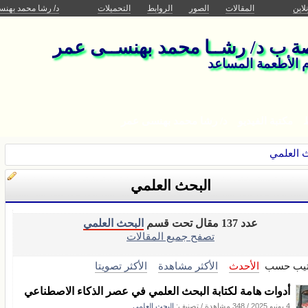
لاين
المقالات
الصور
الروابط
التحميلات
د/ رشا محمد بهن
صة ب د/ رشــا محمد بهنســى عمر
م الأطعمة المساعد
ط
مكتبة الفيديو
د/ رشا محمد بهنسى عمر
 العلمي
البحث العلمي
عدد 137 مقال تحت قسم
البحث العلمي
تصفح جميع المقالات
تيب حسب
الأحدث
الأكثر مشاهدة
الأكثر تصويتا
أدوات هامة لكتابة البحث العلمي في عصر الذكاء الاصطناعي
4 يونيو 2025
/
348 مشاهدة
/ تصنيف:
البحث العلمي