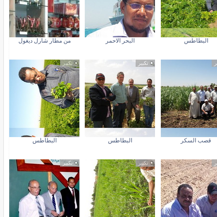
البطاطس
البحر الاحمر
من مطار شارل ديغول
ر
تكبير
تكبير
قصب السكر
البطاطس
البطاطس
ر
تكبير
تكبير