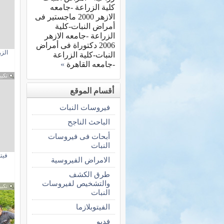
كلية الزراعة -جامعه
الازهر 2000 ماجستير فى
أمراض النبات-كلية
الزراعة -جامعه الازهر
2006 دكتوراة فى أمراض
الزر
النبات-كلية الزراعة
-جامعه القاهرة
»
تكبي
أقسام الموقع
فيروسات النبات
الباحث الناجح
أبحات فى فيروسات
النبات
فيت
الامراض الفيروسية
طرق الكشف
والتشخيص لفيروسات
تكبي
النبات
الفيتوبلازما
فديو