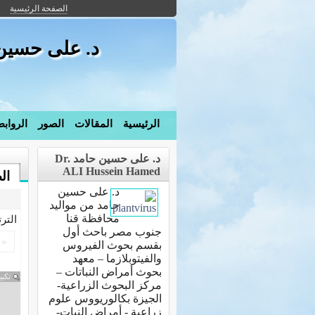
الصفحة الرئيسية
د. على حسين
الرئيسية
المقالات
الصور
الرواب
د. على حسين حامد Dr.
ALI Hussein Hamed
ال
د. على حسين
حامد من مواليد
محافظة قنا
التر
جنوب مصر باحث أول
«
بقسم بحوث الفيروس
والفيتوبلازما – معهد
بحوث أمراض النباتات –
تكبي
مركز البحوث الزراعية-
الجيزة بكالوريووس علوم
زراعية - أمراض النبات-