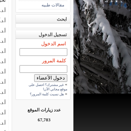
نخب
مقالات طبيه
أ.د
ابحث
أ.د
أ.د
تسجيل الدخول
أ.د
اسم الدخول
أ.د
كلمة المرور
أ.د
أ.د
أ.د.
»
غير مشترك؟ احصل على
موقع مجاني الآن!
أ.د
»
هل نسيت كلمة المرور؟
أ.د
عدد زيارات الموقع
أ.د
67,783
أ.د