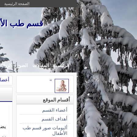
الصفحة الرئيسية
قسم طب الأط
الرئيسية
المقالات
الصور
الرواب
أعضاء
»
أقسام الموقع
أعضاء القسم
أهداف القسم
يضم
ألبومات صور قسم طب
الأطفال