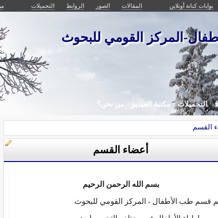
بوابات كنانة أونلاين
المقالات
الصور
الروابط
التحميلات
من
فال-المركز القومي للبحوث
ط
التحميلات
مكتبة الفيديو
من نحن؟
 القسم
أعضاء القسم
بسم الله الرحمن الرحيم
 قسم طب الأطفال - المركز القومي للبحوث