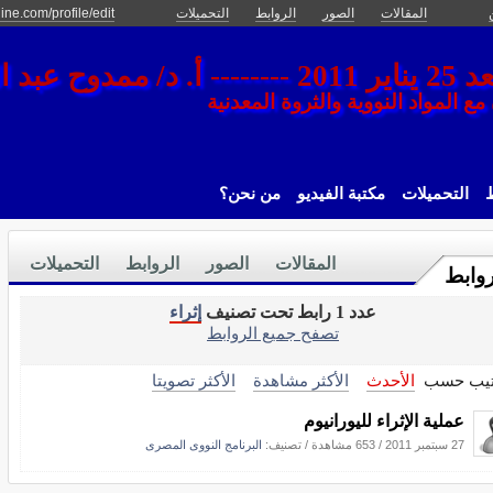
المقالات
الصور
الروابط
التحميلات
ine.com/profile/edit
 الغفور حسن
 المواد النووية والثروة المعدنية
ط
التحميلات
مكتبة الفيديو
من نحن؟
المقالات
الصور
الروابط
التحميلات
روابط
عدد 1 رابط تحت تصنيف
إثراء
تصفح جميع الروابط
تيب حسب
الأحدث
الأكثر مشاهدة
الأكثر تصويتا
عملية الإثراء لليورانيوم
27 سبتمبر 2011
/
653 مشاهدة
/ تصنيف:
البرنامج النووى المصرى