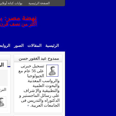
الصفحة الرئيسية
بوابات كنانة أونلاين
نهضة مصر: بعد 25 يناير 2011 -------- أ. د/ ممدوح عبد
أكثر من نصف قرن مع
الرئيسية
المقالات
الصور
الرواب
ممدوح عبد الغفور حسن
ال
تسجيل خبرتى
على 56 عام مع
الجيولوجيا
والرواسب المعدنية
والبحوث العلمية
التر
والتطبيقية والإ شراف
على رسائل الماجستير و
الدكتوراه والتدريس فى
الجامعات العربية.
»