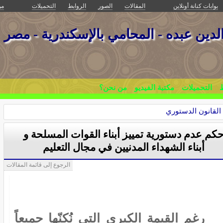
بوابات كنانة أونلاين
المقالات
الصور
الروابط
التحميلات
من
ين عبده - المحامي بالإسكندرية - مصر
ط
التحميلات
مكتبة الفيديو
من نحن؟
لقانون الدستوري
كم عدم دستورية تمييز أبناء القوات المسلحة و
أبناء الشهداء المدنيين في مجال التعليم
الرجوع إلى قائمة المقالات
رغم القيمة الكبرى التي نُكنّها جميعاً