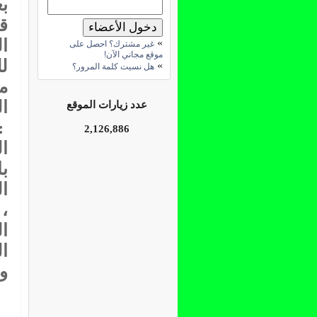
ب
ق
ا
»
غير مشترك؟ احصل على
موقع مجاني الآن!
»
هل نسيت كلمة المرور؟
م
ال
عدد زيارات الموقع
:
2,126,886
ا
با
ال
، 
ا
ا
و