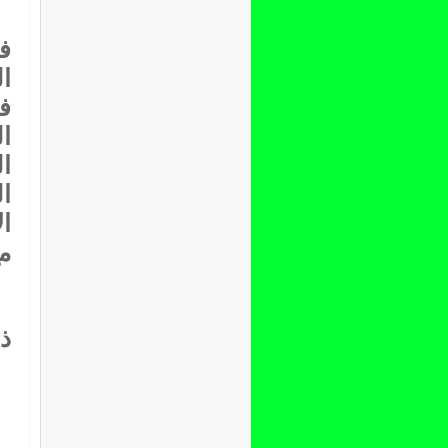
ف
ا
ف
ا
ا
ا
ا
مع
ذل