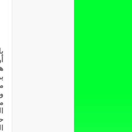
ب
هـ
ب
م
و
م
ال
ح
ال