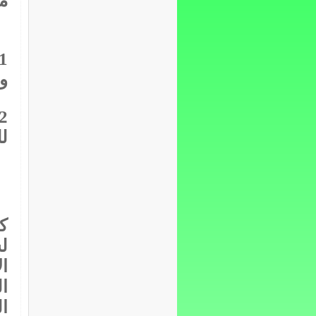
م
وز
لل
ا
ا