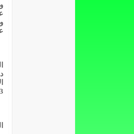
و
ع
و
ع
د
ا
7353 
ا