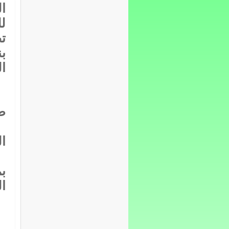
ا
ت
ال
ط
ال
ب
ال