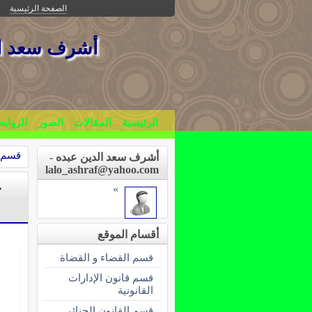
الصفحة الرئيسية
أشرف سعد الد
الرئيسية
المقالات
الصور
الرواب
قسم ا
أشرف سعد الدين عبده -
lalo_ashraf@yahoo.com
ح
»
أقسام الموقع
قسم القضاء و القضاة
قسم قانون الإدارات
القانونية
قسم القانون الجنائي