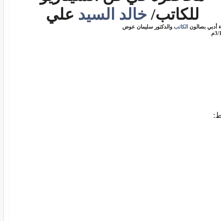
للكاتب/
خالد
السيد
علي
ء أدبي بصالون
الكاتب
والدكتور سليمان عوض
3م
ط: