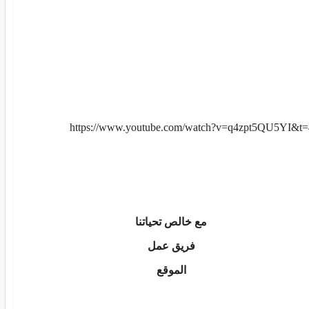
https://www.youtube.com/watch?v=q4zpt5QU5YI&t=
مع خالص تحياتنا
فريق عمل
الموقع