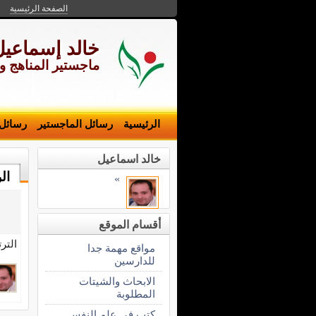
الصفحة الرئيسية
خالد إسماعيل
ماجستير المناهج وتكن
الرئيسية
رسائل الماجستير
رسائل
خالد اسماعيل
ال
»
ع
أقسام الموقع
التر
مواقع مهمة جدا
للدارسين
الابحاث والشيتات
المطلوبة
كتب فى علم النفس