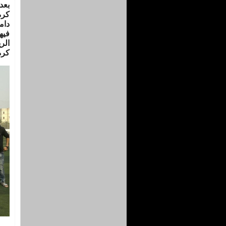
بعد
الر
كرة