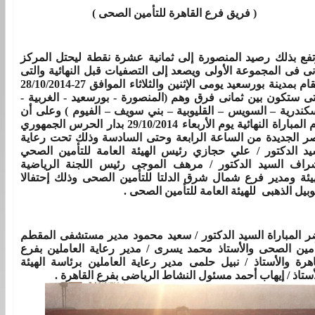
( فريق فرع القاهرة للتأمين الصحى )
تفع بذلك رصيد المنصورة إلى ثمانية عشرة نقطة ليحتل المركز
انى فى المجموعة الأولى ويصعد إلى التصفيات قبل النهائية والتى
ستقام بمدينة بورسعيد يومى الإثنين والثلاثاء الموافق 27-28/10/2014
تى ستكون بين ثمانى فرق وهم (المنصورة - بورسعيد - الغربية -
سكندرية – السويس – القليوبية – بني سويف – الفيوم ) وعلى أن
تقام المباراة النهائية يوم الأربعاء 29/10/2014 بدار الحرس الجمهوري
ر الجديدة من الساعة الرابعة وحتى السادسة وذلك تحت رعاية
يد الدكتور / علي حجازي رئيس الهيئة العامة للتأمين الصحي
راف السيد الدكتور / مرهف الموجى رئيس اللجنة الرياضية
هيئة ومدير فرع شمال شرق الدلتا للتأمين الصحى وذلك إحتفالا
يوبيل الذهبى للهيئة العامة للتأمين الصحى .
 المباراة السيد الدكتور / سعيد محمود مدير مستشفى المقطم
أمين الصحى والأستاذ محمد يسرى / مدير رعاية العاملين بفرع
اهرة والأستاذ / نبيل حلمى مدير رعاية العاملين برئاسة الهيئة
أستاذ / إيهاب أحمد مسئول النشاط الرياضى بفرع القاهرة .