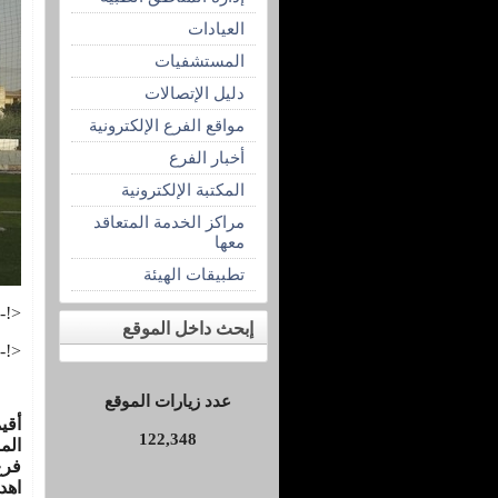
العيادات
المستشفيات
دليل الإتصالات
مواقع الفرع الإلكترونية
أخبار الفرع
المكتبة الإلكترونية
مراكز الخدمة المتعاقد
معها
تطبيقات الهيئة
<!--
إبحث داخل الموقع
<!--
عدد زيارات الموقع
122,348
الم
فرع
اهد