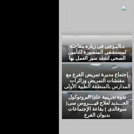
د.الموجى فى زيارة مفاجئة
لمستشفى المنصورة للتأمين
الصحى لتفقد سير العمل بها
إجتماع مديرة تمريض الفرع مع
مفتشات التمريض وزائرات
المدارس بالمنطقة الطبية الأولى
ندوة تدريبية على البروتوكول
الجـــديد لعلاج فيــــروس سى(
سوفالدى ) بقاعة الإجتماعات
بديوان الفرع