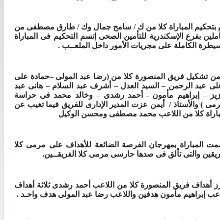
 بتحكيم المباراة كلا من ك / سامح جمال وك / طارق مصطفى من
املين بفرع الإسكندرية للتأمين الصحى إتسم التحكيم فى المباراة
سيطرة الكاملة على مجريات الأمور داخل الملعــب .
ن تشكيل فريق المنصورة كلا من (رضا عبد المولى –حمادة على
لى عبد الرحمن – السيد العدل – أشرف عبد السلام – هانى عبد
زيز – إبراهيم مأمون - أحمد رشدى – وخالد محمد فى حراسة
رمى ) والأستاذ / أيمن عزت المدير الإدارى للفريق فيما تغيب عن
باراة كلا من اللاعب محمد مصطفى ومحسن الوكيل
مت المباراة بمهرجان الفرصة الضائعة للأهداف على مرمى كلا
ريقين والتى تألق فى صدها حارسى مرمى كلا الفريقــين.
ز أهداف فريق المنصورة كلا من اللاعب أحمد رشدى ثلاثة أهداف
اعب إبراهيم مأمون هدفين واللاعب رضا عبد المولى هدف واحـد .