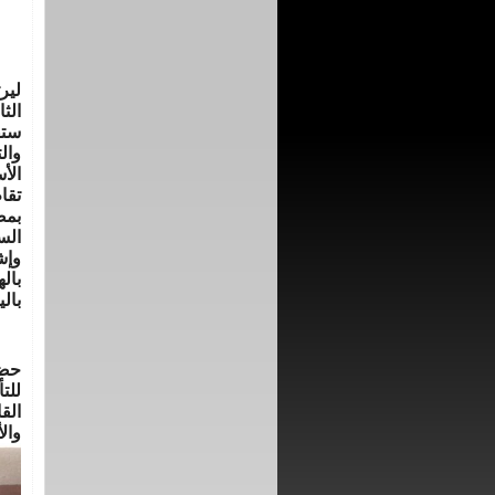
لير
الث
وال
الأ
بمص
الس
وإش
بال
بال
حضر
للت
الق
وال