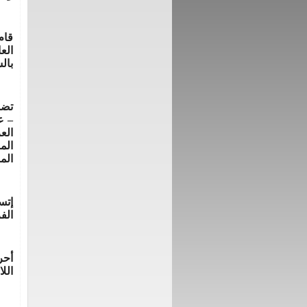
قام
الع
بال
تضم
– ع
الع
الم
الم
إتس
الف
أحر
الل