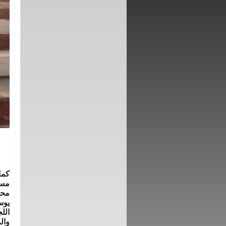
كما
مسئ
محم
يوس
الل
وال