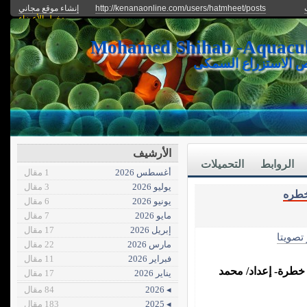
http://kenanaonline.com/users/hatmheet/posts
إنشاء موقع مجاني
دخول الأعضاء
ص الاستزراع السمكى
الأرشيف
الروابط
التحميلات
أغسطس 2026
1 مقال
يوليو 2026
3 مقال
طره
يونيو 2026
6 مقال
مايو 2026
7 مقال
إبريل 2026
17 مقال
 تصويتا
مارس 2026
22 مقال
فبراير 2026
11 مقال
خطرة- إعداد/ محمد
يناير 2026
17 مقال
◂ 2026
84 مقال
◂ 2025
183 مقال