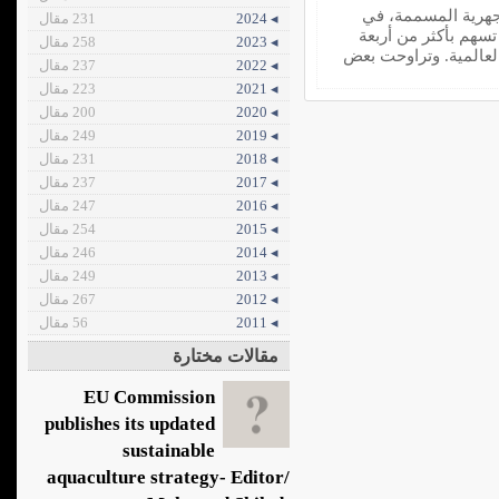
جهرية المسممة، في
◂ 2024
231 مقال
تسهم بأكثر من أربعة
◂ 2023
258 مقال
لعالمية. وتراوحت بعض
◂ 2022
237 مقال
◂ 2021
223 مقال
◂ 2020
200 مقال
◂ 2019
249 مقال
◂ 2018
231 مقال
◂ 2017
237 مقال
◂ 2016
247 مقال
◂ 2015
254 مقال
◂ 2014
246 مقال
◂ 2013
249 مقال
◂ 2012
267 مقال
◂ 2011
56 مقال
مقالات مختارة
EU Commission
publishes its updated
sustainable
aquaculture strategy- Editor/