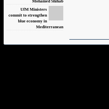
Mohamed Shihab
UfM Ministers
commit to strengthen
blue economy in
Mediterranean