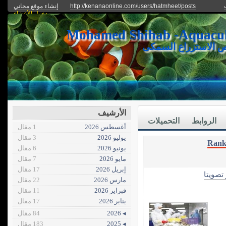
http://kenanaonline.com/users/hatmheet/posts
إنشاء موقع مجاني
دخول الأعضاء
ص الاستزراع السمكى
الأرشيف
الروابط
التحميلات
أغسطس 2026
1 مقال
يوليو 2026
3 مقال
Rank
يونيو 2026
6 مقال
مايو 2026
7 مقال
إبريل 2026
17 مقال
 تصويتا
مارس 2026
22 مقال
فبراير 2026
11 مقال
يناير 2026
17 مقال
◂ 2026
84 مقال
◂ 2025
183 مقال