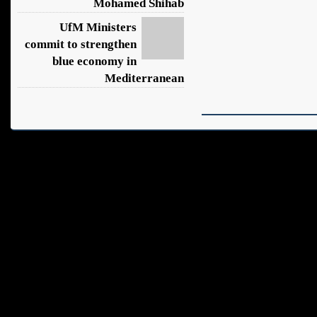
Mohamed Shihab
UfM Ministers
commit to strengthen
blue economy in
Mediterranean