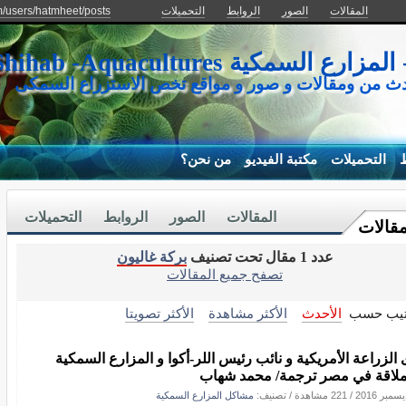
المقالات
الصور
الروابط
التحميلات
m/users/hatmheet/posts
كية Mohamed Shihab -Aquacultures
دث من ومقالات و صور و مواقع تخص الاستزراع السمكى
ط
التحميلات
مكتبة الفيديو
من نحن؟
المقالات
الصور
الروابط
التحميلات
مقالات
عدد 1 مقال تحت تصنيف
بركة غاليون
تصفح جميع المقالات
تيب حسب
الأحدث
الأكثر مشاهدة
الأكثر تصويتا
 الزراعة الأمريكية و نائب رئيس اللر-أكوا و المزارع السمكية
ملاقة في مصر ترجمة/ محمد شهاب
/
221 مشاهدة
/ تصنيف:
مشاكل المزارع السمكية