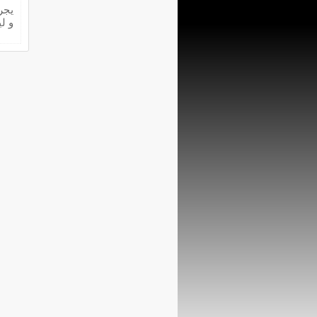
يجر
و ليس