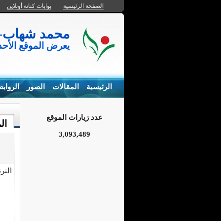
الصفحة الرئيسية
بوابات كنانة أونلاين
محمد شهاب- المزارع السم
يعرض الموقع الأح
الرئيسية
المقالات
الصور
الرواب
عدد زيارات الموقع
ال
3,093,489
التر