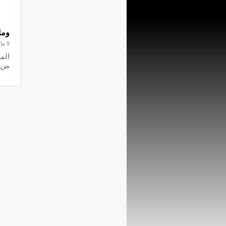
وما
9 مايو 2012
الم
من 