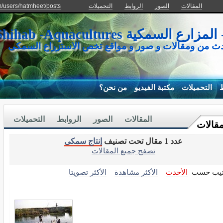
المقالات
الصور
الروابط
التحميلات
m/users/hatmheet/posts
كية Mohamed Shihab -Aquacultures
دث من ومقالات و صور و مواقع تخص الاستزراع السمكى
ط
التحميلات
مكتبة الفيديو
من نحن؟
المقالات
الصور
الروابط
التحميلات
مقالات
عدد 1 مقال تحت تصنيف
إنتاج سمكى
تصفح جميع المقالات
تيب حسب
الأحدث
الأكثر مشاهدة
الأكثر تصويتا