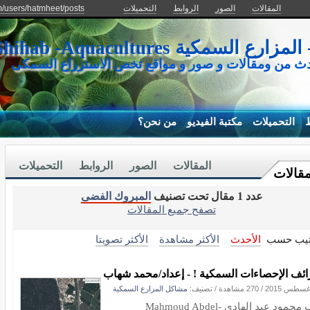
المقالات
الصور
الروابط
التحميلات
m/users/hatmheet/posts
كية Mohamed Shihab -Aquacultures
دث من ومقالات و صور و مواقع تخص الاستزراع السمكى
ط
التحميلات
مكتبة الفيديو
من نحن؟
المقالات
الصور
الروابط
التحميلات
مقالات
عدد 1 مقال تحت تصنيف
المبروك الفضى
تصفح جميع المقالات
تيب حسب
الأحدث
الأكثر مشاهدة
الأكثر تصويتا
ئف الإحصاءات السمكية ! - إعداد/محمد شهاب
/
270 مشاهدة
/ تصنيف:
مشاكل المزارع السمكية
كتب محمود عبد الهادى Mahmoud Abdel-