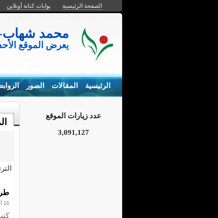
الصفحة الرئيسية
بوابات كنانة أونلاين
محمد شهاب- المزارع السم
يعرض الموقع الأح
الرئيسية
المقالات
الصور
الرواب
عدد زيارات الموقع
ال
3,091,127
التر
طرا
16 أغسطس 2015