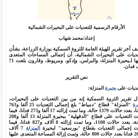
الأرقام الرسمية للتعديات على البحيرات الشمالية
إعداد/محمد شهاب
 آخر تقرير للهيئة العامة للثروة السمكية بوزارة الزراعة، بشأن
عديات على البحيرات الشمالية، أن إجمالى المساحات المتعدى
ها
لـبحيرة المنزلة، والبرلس، وإدكو، ومريوط، وقارون بلغت 71
 فدان
.
نص التقرير
عديات على
بحيرة
المنزلة
:
ل تقرير الثروة السمكية إنه من
بين التعديات على البحيرات،
رة
"المنزلة" قطاع "دمياط" بلغ إجمالى
التعديات 25 ألفا و763
عدد حالات 1379 حالة، وما تمت إزالته 17
ألفا و273 فدانا، فيما
ت التعديات على قطاع "الدقهلية" ببحيرة المنزلة
13
ألفا و208
دد حالات 1108، وما تمت إزالته 8 آلاف و827 فدانا،
فيما
ت إجمالى التعديات بقطاع "بورسعيد" لبحيرة
المنزلة
7 آلاف
فدانا بعدد حالات 800 حالة، وتمت إزالة المساحة المتعدى عليها