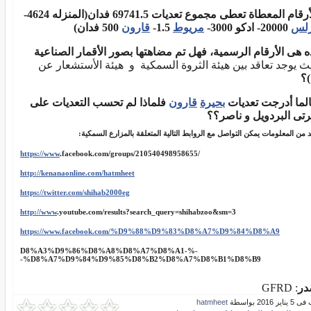
رقام المعطاة تعطى مجموع تعديات 69741.5 فدان(المنزله 4624-
رلس
20000- ادكو 3000-
مريوط
1.5-
قارون
500 فدان)
ه هى الأرقام الرسمية، فهل تم مضاهتها بصور الأقمار الصناعية
ث يوجد تعاقد بين هيئة الثروة السمكية و هيئة الأستشعار عن
)؟
لما أدرجت تعديات
بحيرة
قارون
فلماذا لم تحسب التعديات على
رتى البردويل و ناصر؟؟
 من المعلومات يمكن التواصل مع الروابط التالية المتعلقة بالمزارع السمكية
:
https://www
.facebook.com/groups/210540498958655/
http://kenanaonline.com/hatmheet
https://twitter.com/shihab2000eg
http://www
.youtube.com/results?search_query=shihabzoo&sm=3
https://www.facebook.com/%D9%88%D9%83%D8%A7%D9%84%D8%A9
-%D8%A3%D9%86%D8%A8%D8%A7%D8%A1-
%D8%A7%D9%84%D9%85%D8%B2%D8%A7%D8%B1%D8%B9-
در
: GFRD
ر 2016 بواسطة
hatmheet