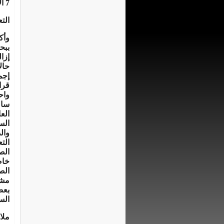
7 آلاف و269
الت
وأك
ببحير
إزالته 15 
حالات 80، ولم تتم إزا
إجم
قرا
واح
سال
الع
الس
وال
الت
الص
خاص
الص
مشك
بعض
الس
ملا