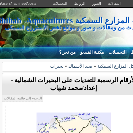
المقالات
الصور
الروابط
التحميلات
m/users/hatmheet/posts
كية Mohamed Shihab -Aquacultures
دث من ومقالات و صور و مواقع تخص الاستزراع السمكى
ط
التحميلات
مكتبة الفيديو
من نحن؟
 المزارع السمكية
»
صيد الأسماك
»
بحيرات
أرقام الرسمية للتعديات على البحيرات الشمالية -
إعداد/محمد شهاب
الرجوع إلى قائمة المقالات