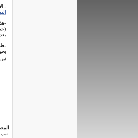
-
الأ
الب
-هذ
(
حي
بعد
-طا
بحي
لمزيد
المص
نشرت فى 5 يناي