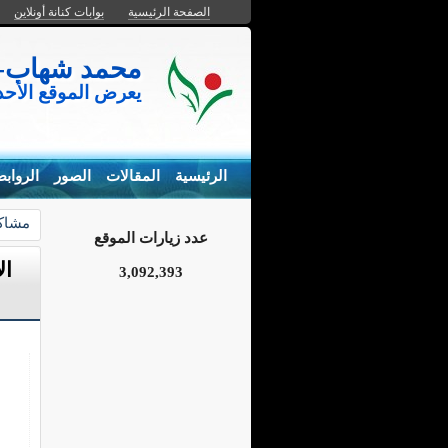
الصفحة الرئيسية
بوابات كنانة أونلاين
محمد شهاب- المزارع السم
يعرض الموقع الأح
الرئيسية
المقالات
الصور
الرواب
مشاكل
عدد زيارات الموقع
ال
3,092,393