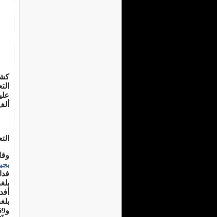
كشف
الت
علي
ألف
الت
وقا
بحي
فدانا، ب
بلغ
أفدنة، بع
بلغ
و269