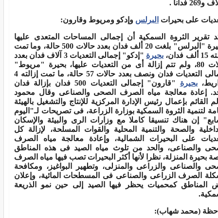
فدانا
.
عديات على بحيرات
البرلس
وإدكو ومريوط وقارون
:
د تقرير الثروة السمكية أن
إجمالى المساحات المتعدى عليها
ة "البرلس" بلغت 20 ألف فدان بعدد
حالات 500 حالة، وما تمت
ألف فدان،
بحيرة
"إدكو" إجمالى التعديات
3
آلاف فدان
بعدد
لة أى من التعديات عليها، بحيرة
"
مريوط"
الى التعديات فدان ونصف
بعدد حالات 57 حالة، ما تمت إزالته 4
ريط،
بحيرة
"قارون" إجمالى التعديات 500 فدان بإزالة فدان
د. إعادة
معالجة مياه الصرف الصحى والصناعى وقال محمود
م القائم بإعمال رئيس
الإدارة المركزية للإنتاج والتشغيل بالهيئة
امة لتنمية الثروة السمكية
بوزارة الزراعة، فى تصريحات لـ"اليوم
ابع" إن هناك تنسيقا كاملا مع
وزارات الرى والبيئة والإسكان
داخلية والصحة والتنمية المحلية والقوات
المسلحة، لإزالة كل
عديات على البحيرات الشمالية، وإعادة معالجة مياه
الصرف
حى والصناعى، والحد من تلوث مياه الصيد فى هذه المناطق
ة بحيرة
المنزلة، نظرا لأنها أكثر البحيرات تصب فيها مياه الصرف
حى والصناعى
والزراعى والمنزلى، وتطهير البواغيز، ومكافحة
لة الصرف الزراعى والصناعى
فى المسطحات المائية، وإعلان
 المناطق كمحميات يحظر فيها الصيد إلى حين
نمو الذريعة
مكية
.
حظة (محمد شهاب):