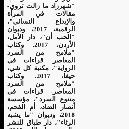
"شهرزاد ما زالت تروي-
مقالات في المرأة
والإبداع النسائي"،
الرقمية، 2017، وديوان
"الحب أن"، دار الأمل،
الأردن، 2017. وكتاب
"ملامح من السرد
المعاصر- قراءات في
الرواية"، مكتبة كل شي،
حيفا، 2017. وكتاب
"ملامح من السرد
المعاصر- قراءات في
متنوع السرد"، مؤسسة
أنصار الضاد، أم الفحم،
2018، وديوان "ما يشبه
الرثاء"، دار طباق للنشر