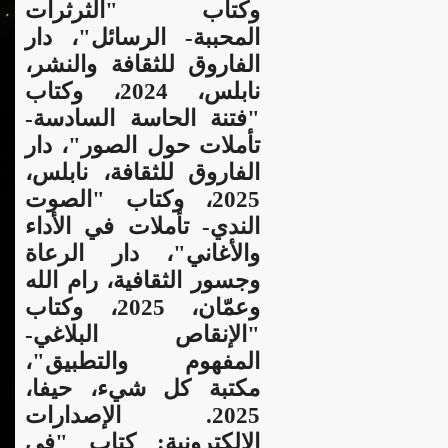
وكتاب "الثرثرات
المحببة- الرسائل"، دار
الفاروق للثقافة والنشر،
نابلس، 2024، وكتاب
"فتنة الحاسة السادسة-
تأملات حول الصور"، دار
الفاروق للثقافة، نابلس،
2025، وكتاب "الصوت
الندي- تأملات في الأداء
والأغاني"، دار الرعاة
وجسور الثقافية، رام الله
وعمّان، 2025، وكتاب
"الإنقاص البلاغي-
المفهوم والتطبيق"،
مكتبة كل شيء، حيفا،
2025. الإصدارات
الإلكترونية: كتاب "في