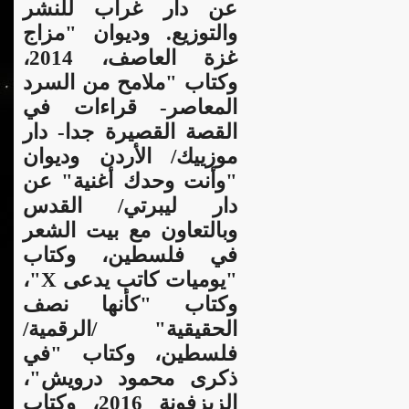
عن دار غراب للنشر
والتوزيع. وديوان "مزاج
غزة العاصف، 2014،
وكتاب "ملامح من السرد
المعاصر- قراءات في
القصة القصيرة جدا- دار
موزييك/ الأردن وديوان
"وأنت وحدك أغنية" عن
دار ليبرتي/ القدس
وبالتعاون مع بيت الشعر
في فلسطين، وكتاب
"يوميات كاتب يدعى X"،
وكتاب "كأنها نصف
الحقيقية" /الرقمية/
فلسطين، وكتاب "في
ذكرى محمود درويش"،
الزيزفونة 2016، وكتاب