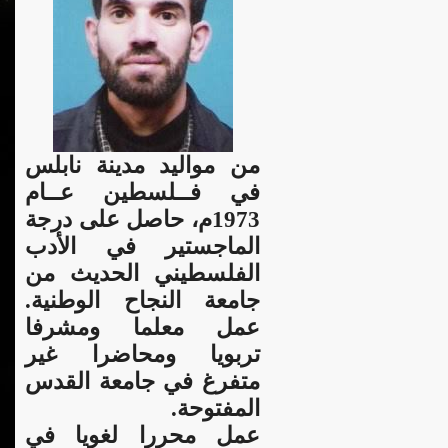
من مواليد مدينة نابلس
في فــلسطين عــام
1973م، حاصل على درجة
الماجستير في الأدب
الفلسطيني الحديث من
جامعة النجاح الوطنية.
عمل معلما ومشرفا
تربويا ومحاضرا غير
متفرغ في جامعة القدس
المفتوحة.
عمل محررا لغويا في