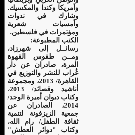
وأمريكا وكندا والمكسيك.
وشارك في ندوات
وأمسيات شعرية
ومؤتمرات في فلسطين.
الكتب المطبوعة:
رسائــل إلى شهرزاد،
ومــن طقوس القهوة
المرة، صادران عن دار
غُراب للنشر والتوزيع في
القاهرة/ 2013، ومجموعة
أناشيد وقصائد/ 2013،
وكتاب ديوان أميرة الوجد/
2014، الصادران عن
جمعية الزيزفونة لتنمية
ثقافة الطفل/ رام الله،
وكتاب "دوائر العطش"