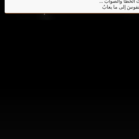
يثُ الخطا والصوابُ ...
 النفوسَ إلى ما يعابُ