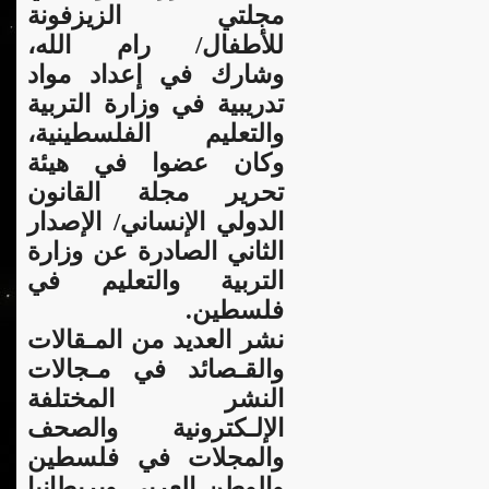
مجلتي الزيزفونة
للأطفال/ رام الله،
وشارك في إعداد مواد
تدريبية في وزارة التربية
والتعليم الفلسطينية،
وكان عضوا في هيئة
تحرير مجلة القانون
الدولي الإنساني/ الإصدار
الثاني الصادرة عن وزارة
التربية والتعليم في
فلسطين.
نشر العديد من المـقالات
والقـصائد في مـجالات
النشر المختلفة
الإلـكترونية والصحف
والمجلات في فلسطين
والوطن العربي وبريطانيا