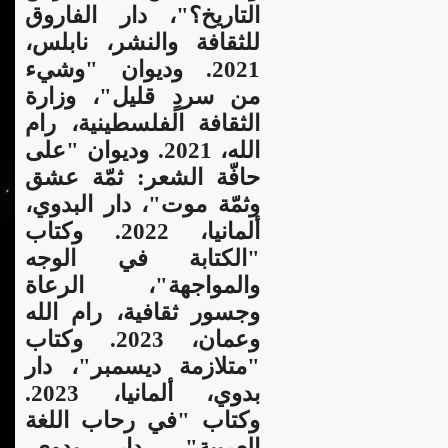
التاريخ؟"،
دار الفاروق
للثقافة والنشر، نابلس،
2021. وديوان "وشيء
من سردٍ قليل"، وزارة
الثقافة الفلسطينية، رام
الله، 2021. وديوان "على
حافّة الشعر: ثمّة عشق
وثمّة موت"، دار البدوي،
ألمانيا، 2022. وكتاب
"الكتابة في الوجه
والمواجهة"، الرعاة
وجسور ثقافية، رام الله
وعمان، 2023. و
كتاب
"متلازمة ديسمبر"، دار
بدوي، ألمانيا، 2023.
وكتاب "في رحاب اللغة
العربية"، دار بدوي،