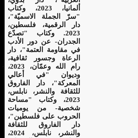
ألمانيا، 2023، وكتاب
"سرّ الجملة الاسميّة"،
دار الرقمية، فلسطين،
2023. وكتاب "تصدّع
الجدران- عن دور الأدب
في مقاومة العتمة"، دار
الرعاة وجسور ثقافية،
رام الله وعمّان، 2023،
وديوان "في أعالي
المعركة"، دار الفاروق
للثقافة والنشر، نابلس،
2023، وكتاب "مساحة
شخصية- من يوميات
الحروب على فلسطين"،
دار الفاروق للثقافة
والنشر، نابلس، 2024،