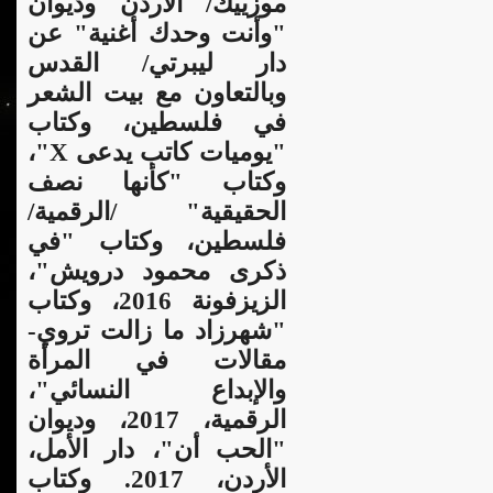
موزييك/ الأردن وديوان
"وأنت وحدك أغنية" عن
دار ليبرتي/ القدس
وبالتعاون مع بيت الشعر
في فلسطين، وكتاب
"يوميات كاتب يدعى X"،
وكتاب "كأنها نصف
الحقيقية" /الرقمية/
فلسطين، وكتاب "في
ذكرى محمود درويش"،
الزيزفونة 2016، وكتاب
"شهرزاد ما زالت تروي-
مقالات في المرأة
والإبداع النسائي"،
الرقمية، 2017، وديوان
"الحب أن"، دار الأمل،
الأردن، 2017. وكتاب