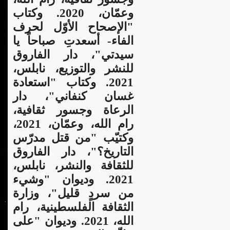
وعمّان، 2020. وكتاب
"الإصحاح الأوّل لحرف
الفاء- أسعدتِ صباحاً يا
سيدتي"، دار الفاروق
للنشر والتوزيع، نابلس،
2021. وكتاب "استعادة
غسان كنفاني"، دار
الرعاة وجسور ثقافية،
رام الله، وعمّان، 2021،
وكتيّب "من قتل مدرّس
التاريخ؟"،
دار الفاروق
للثقافة والنشر، نابلس،
2021. وديوان "وشيء
من سردٍ قليل"، وزارة
الثقافة الفلسطينية، رام
الله، 2021. وديوان "على