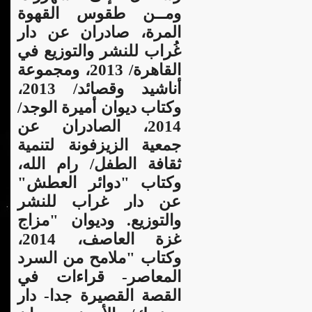
ومــن طقوس القهوة
المرة، صادران عن دار
غُراب للنشر والتوزيع في
القاهرة/ 2013، ومجموعة
أناشيد وقصائد/ 2013،
وكتاب ديوان أميرة الوجد/
2014، الصادران عن
جمعية الزيزفونة لتنمية
ثقافة الطفل/ رام الله،
وكتاب "دوائر العطش"
عن دار غراب للنشر
والتوزيع. وديوان "مزاج
غزة العاصف، 2014،
وكتاب "ملامح من السرد
المعاصر- قراءات في
القصة القصيرة جدا- دار