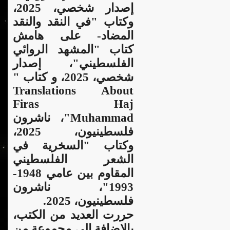
إصدار شخصي، 2025،
وكتاب "في النقد والنقد
المضاد- على هامش
كتاب "المشهد الروائي
الفلسطيني"، إصدار
شخصي، 2025، و كتاب "
Translations About
Firas Haj
Muhammad"، ناشرون
فلسطينيون، 2025،
وكتاب "السخرية في
الشعر الفلسطيني
المقاوم بين عامي 1948-
1993"، ناشرون
فلسطينيون، 2025.
حررت العديد من الكتب،
بالإضافة إلى مجموعة من