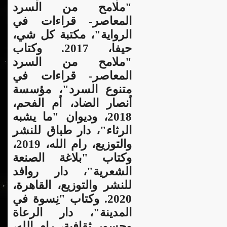
"ملامح من السرد
المعاصر- قراءات في
الرواية"، مكتبة كل شي،
حيفا، 2017. وكتاب
"ملامح من السرد
المعاصر- قراءات في
متنوع السرد"، مؤسسة
أنصار الضاد، أم الفحم،
2018، وديوان "ما يشبه
الرثاء"، دار طباق للنشر
والتوزيع، رام الله، 2019،
وكتاب "بلاغة الصنعة
الشعرية"، دار روافد
للنشر والتوزيع، القاهرة،
2020. وكتاب "نِسوة في
المدينة"، دار الرعاة
وجسور ثقافية، رام الله،