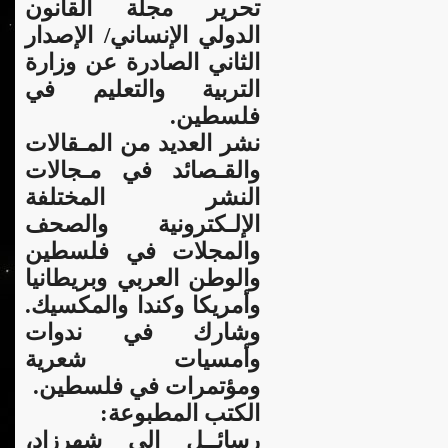
تحرير مجلة القانون
الدولي الإنساني/ الإصدار
الثاني الصادرة عن وزارة
التربية والتعليم في
فلسطين.
نشر العديد من المـقالات
والقـصائد في مـجالات
النشر المختلفة
الإلـكترونية والصحف
والمجلات في فلسطين
والوطن العربي وبريطانيا
وأمريكا وكندا والمكسيك.
وشارك في ندوات
وأمسيات شعرية
ومؤتمرات في فلسطين.
الكتب المطبوعة:
رسائــل إلى شهرزاد،