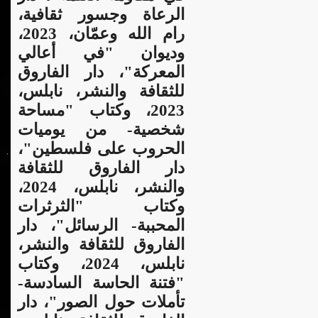
الرعاة وجسور ثقافية،
رام الله وعمّان، 2023،
وديوان "في أعالي
المعركة"، دار الفاروق
للثقافة والنشر، نابلس،
2023، وكتاب "مساحة
شخصية- من يوميات
الحروب على فلسطين"،
دار الفاروق للثقافة
والنشر، نابلس، 2024،
وكتاب "الثرثرات
المحببة- الرسائل"، دار
الفاروق للثقافة والنشر،
نابلس، 2024، وكتاب
"فتنة الحاسة السادسة-
تأملات حول الصور"، دار