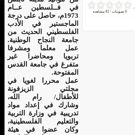
في فــلسطين عــام
,
0 تصويتات / 82 مشاهدة
1973م، حاصل على درجة
الماجستير في الأدب
الفلسطيني الحديث من
جامعة النجاح الوطنية.
عمل معلما ومشرفا
تربويا ومحاضرا غير
متفرغ في جامعة القدس
المفتوحة.
عمل محررا لغويا في
مجلتي الزيزفونة
للأطفال/ رام الله،
وشارك في إعداد مواد
تدريبية في وزارة التربية
والتعليم الفلسطينية،
وكان عضوا في هيئة