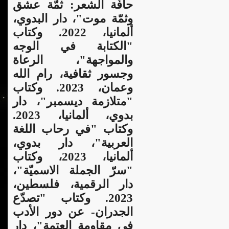
حافّة الشعر: ثمّة عشق
وثمّة موت"، دار البدوي،
ألمانيا، 2022. وكتاب
"الكتابة في الوجه
والمواجهة"، الرعاة
وجسور ثقافية، رام الله
وعمان، 2023. و
كتاب
"متلازمة ديسمبر"، دار
بدوي، ألمانيا، 2023.
وكتاب "في رحاب اللغة
العربية"، دار بدوي،
ألمانيا، 2023، وكتاب
"سرّ الجملة الاسميّة"،
دار الرقمية، فلسطين،
2023. وكتاب "تصدّع
الجدران- عن دور الأدب
في مقاومة العتمة"، دار