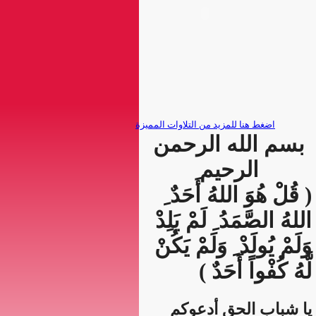
بسم الله الرحمن
الرحيم
( قُلْ هُوَ اللهُ أَحَدٌ ِ
اللهُ الصَّمَدُ ِ لَمْ يَلِدْ
وَلَمْ يُولَدْ ِ وَلَمْ يَكُنْ
لَّهُ كُفْواً أَحَدٌ )
يا شباب الحق أدعوكم