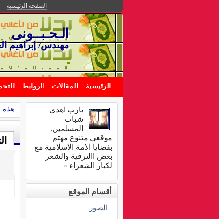
الصفحة الرئيسية
الـحـبــونى
مهندس/ إبراهيم ال
الرئيسية
المقالات
الروابط
التحم
هذه بل
يارب اهدى
شباب
المسلمين.
موقعى متنوع مهتم
ال
بقضايا الامة الاسلامية مع
بعض االترفية والشعر
لكبار الشعراء
»
أقسام الموقع
الصور