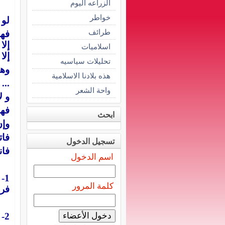
الزراعه اليوم
خواطر
لو 
طرائف
فهم
إلا
اسلاميات
إلا
تحليلات سياسيه
وهم
هذه بلادنا الاسلامية
 ...
واحة الشعر
و ل
فهم
ابحث
وإن
فات
تسجيل الدخول
فان
اسم الدخول
1-
كلمة المرور
فرا
2- أرضهم وإلا حاربتك صخور جبالهم