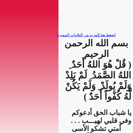
بسم الله الرحمن
الرحيم
( قُلْ هُوَ اللهُ أَحَدٌ ِ
اللهُ الصَّمَدُ ِ لَمْ يَلِدْ
وَلَمْ يُولَدْ ِ وَلَمْ يَكُنْ
لَّهُ كُفْواً أَحَدٌ )
يا شباب الحق أدعوكم
وفي قلبي لهيـــب . . .
أمتي تشكو الأسى