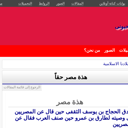
بوابات كنانة أونلاين
المقالات
الصور
الروابط
التحميلات
من
حبونى
يلات
الصور
من نحن؟
ادنا الاسلامية
هذة مصر حقاً
الرجوع إلى قائمة المقالات
هذة مصر
 الحجاج بن يوسف الثقفى حين قال عن المصريين
وصيته لطارق بن عمرو حين صنف العرب فقال عن
صريين