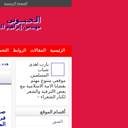
الصفحة الرئيسية
الـحـبــونى
مهندس/ إبراهيم ال
الرئيسية
المقالات
الروابط
التحم
هذه بل
يارب اهدى
شباب
المسلمين.
موقعى متنوع مهتم
بقضايا الامة الاسلامية مع
بعض االترفية والشعر
لكبار الشعراء
»
صدق
أقسام الموقع
فى 
الصور
الم