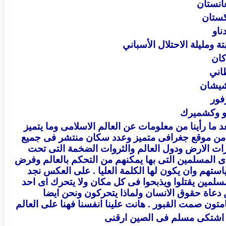
انستان
كستان
ناو
ة ومليلة الاحتلال الأسباني
كان
اني
شيشان
فور
و وكشميرك
د ما رأينا من معلومات عن العالم الاسلامى وما يتميز
من موقع جغرافى متميز وعدد سكان منتشر فى جميع
ات الارض ودول العالم والثروات الضخمة التى تحت
ى المسلمين التى بها يمكنهم من التحكم بالعالم وفرض
ستهم وان يكون لها الكلمة العليا . على العكس نجد
سلمين يقتلوا ويذبحوا فى كل مكان ولا يتحرك اى احد
دعاة حقوق الانسان ولماذا يتحركون ونحن ايضا
تون صمت القبور . هانت علينا انفسنا فهنا على العالم
 اشتكى مسلم فى الصين ارقنى