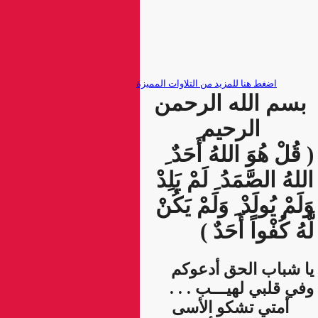
بسم الله الرحمن
الرحيم
( قُلْ هُوَ اللهُ أَحَدٌ ِ
اللهُ الصَّمَدُ ِ لَمْ يَلِدْ
وَلَمْ يُولَدْ ِ وَلَمْ يَكُنْ
لَّهُ كُفْواً أَحَدٌ )
يا شباب الحق أدعوكم
وفي قلبي لهيـــب . . .
أمتي تشكو الأسى