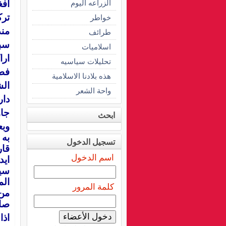
الزراعه اليوم
أفغ
تر
خواطر
مند
طرائف
سبت
اسلاميات
ارا
تحليلات سياسيه
فط
هذه بلادنا الاسلامية
ال
واحة الشعر
دار
جا
ابحث
وبع
به 
تسجيل الدخول
قار
اسم الدخول
ايد
سيا
الم
كلمة المرور
من 
صام
اذا