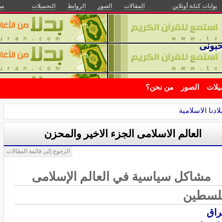
بوابات كنانة أونلاين
المقالات
الصور
الروابط
التحميلات
من
حبونى
يلات
الصور
من نحن؟
ادنا الاسلامية
العالم الاسلامى الجزء الاخير والمحزن
الرجوع إلى قائمة المقالات
مشاكل سياسية في العالم الإسلامى
لسطين
راق