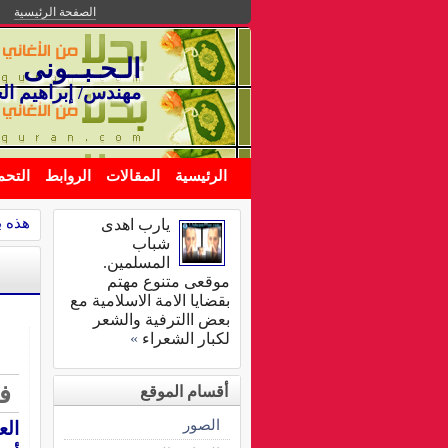
الصفحة الرئيسية
الـحـبــونى
مهندس/ إبراهيم ال
الرئيسية
المقالات
الروابط
التحم
هذه بل
يارب اهدى
شباب
المسلمين.
موقعى متنوع مهتم
بقضايا الامة الاسلامية مع
بعض االترفية والشعر
لكبار الشعراء
»
ف
أقسام الموقع
الصور
الع