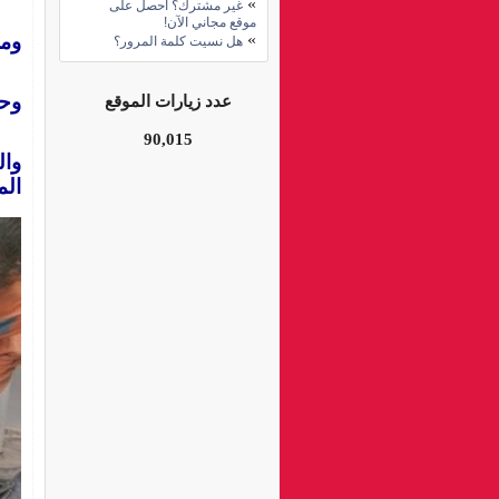
»
غير مشترك؟ احصل على
موقع مجاني الآن!
»
ومص
هل نسيت كلمة المرور؟
وحي
عدد زيارات الموقع
90,015
وال
الم