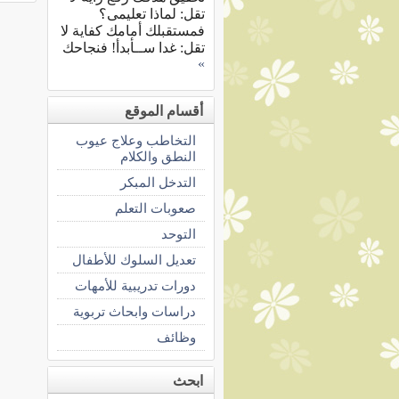
تقل: لماذا تعليمى؟
فمستقبلك أمامك كفاية لا
تقل: غدا ســأبدأ! فنجاحك
»
أقسام الموقع
التخاطب وعلاج عيوب
النطق والكلام
التدخل المبكر
صعوبات التعلم
التوحد
تعديل السلوك للأطفال
دورات تدريبية للأمهات
دراسات وابحاث تربوية
وظائف
ابحث