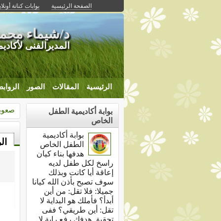
الصفحة الرئيسية
بوابات كنانة أونلا
د/شيماء محم
المديرالفنى لأكاد
الرئيسية
المقالات
الصور
الرواب
صعوبا
بوابة أكاديمية الطفل
الخاص
بوابة أكاديمية
ال
الطفل الخاص
هدفها بناء كيان
راسخ لكل طفل لديه
إعاقة أيا كانت وبذلك
سوف تصبح بأذن الله كيانا
جميلا: فلا تقل: من أين
أبدأ؟ فأملك هو البداية لا
تقل: أين طريقي؟ ففى
تحقيق هدفك رفع راية لا