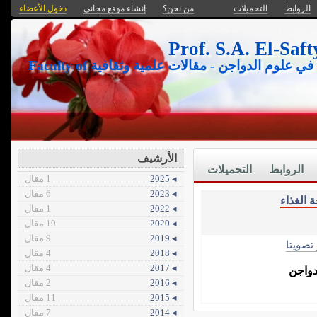
الروابط
التحميلات
من نحن؟
إنشاء موقع مجاني
دخول الأعضاء
كلية الزراعة جامعة عين شمس- موقع علمي متخصص في علوم الدواجن - مقالات علمية وثقافية Faculty of
الأرشيف
الروابط
التحميلات
◂ 2025
1 مقال
◂ 2023
6 مقال
 الغذاء
◂ 2022
1 مقال
◂ 2020
19 مقال
◂ 2019
9 مقال
 تصويتا
◂ 2018
4 مقال
◂ 2017
4 مقال
دواجن
◂ 2016
2 مقال
◂ 2015
11 مقال
◂ 2014
7 مقال