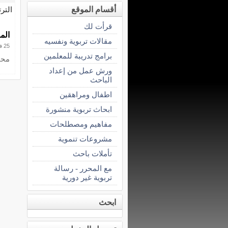
أقسام الموقع
التر
قرأت لك
الم
مقالات تربوية ونفسيه
25 فبراير 2015
برامج تدريبة للمعلمين
محا
ورش عمل من إعداد
الباحث
اطفال ومراهقين
ابحاث تربوية منشورة
مفاهيم ومصطلحات
مشروعات تنموية
تأملات باحث
مع المحرر - رسالة
تربوية غير دورية
ابحث