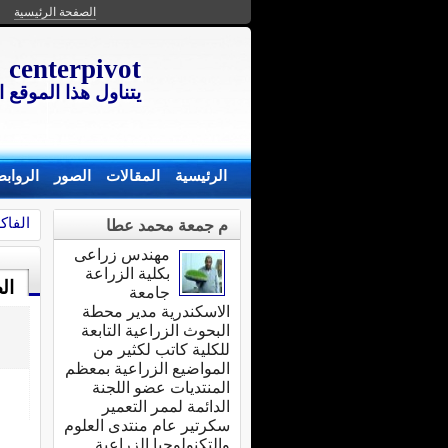
الصفحة الرئيسية
centerpivot
يتناول هذا الموقع
الرئيسية
المقالات
الصور
الرواب
الفاك
م جمعة محمد عطا
مهندس زراعى
بكلية الزراعة
ال
جامعة
الاسكندرية مدير محطة
البحوث الزراعية التابعة
للكلية كاتب لكثير من
المواضيع الزراعية بمعظم
المنتديات عضو اللجنة
الدائمة لممر التعمير
سكرتير عام منتدى العلوم
والتكنولوجيا الزراعية