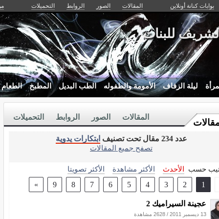
بوابات كنانة أونلاين
المقالات
الصور
الروابط
التحميلات
من
لشريف للبنات
مرأة
ليلة الزفاف
الأمومة والطفوله
الطب البديل
المطبخ
الطعام
المقالات
الصور
الروابط
التحميلات
مقالات
عدد 234 مقال تحت تصنيف
ابتكارات يدوية
تصفح جميع المقالات
تيب حسب
الأحدث
الأكثر مشاهدة
الأكثر تصويتا
»
9
8
7
6
5
4
3
2
1
عجينة السيراميك 2
13 ديسمبر 2011
/
2628 مشاهدة