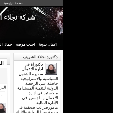
الصفحة الرئيسية
شركة نجلاء ا
اعمال يدوية
احدث موضه
جمال ال
دكتورة نجلاء الشريف
ال
دكتوراة في
ادارة الاعمال
سفيره للشئون
السياسية والاستراتيجية
حاصلة علي الرخصة
التر
الدولية للتنمية المستدامة
ماجستير فى ادارة
«
الاعمال وماجستير فى
الأدارة المالية
مأمورضرائب صحفية فى
جريدة سينا الدولية والأنباء