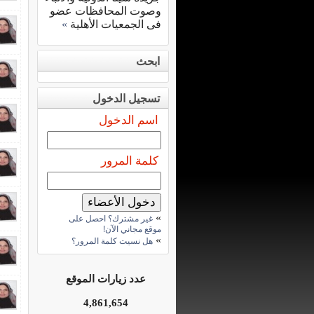
وصوت المحافظات عضو
فى الجمعيات الأهلية
»
ابحث
تسجيل الدخول
اسم الدخول
كلمة المرور
»
غير مشترك؟ احصل على
موقع مجاني الآن!
»
هل نسيت كلمة المرور؟
عدد زيارات الموقع
4,861,654